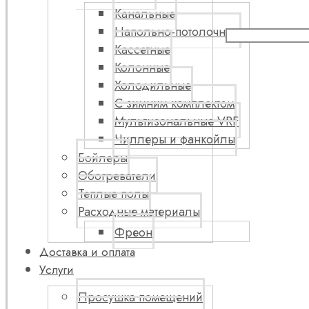
Канальные
Напольно-потолочные
Кассетные
Колонные
Холодильные
С зимним комплектом
Мультизональные VRF
Чиллеры и фанкойлы
Бойлеры
Обогреватели
Теплые полы
Расходные материалы
Фреон
Доставка и оплата
Услуги
Просушка помещений