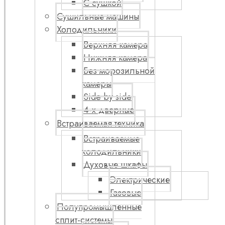
С сушкой
Сушильные машины
Холодильники
Верхняя камера
Нижняя камера
Без морозильной
камеры
Side by side
4-х дверные
Встраиваемая техника
Встраиваемые
холодильники
Духовые шкафы
Электрические
Газовые
Полупромышленные
сплит-системы