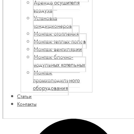
Аренда осушителя
воздуха
Установка
кондиционеров
Монтаж отопления
Монтаж теплых полов
Монтаж вентиляции
Монтаж блочно-
модульных котельных
Монтаж
промхолодильного
оборудования
Статьи
Контакты