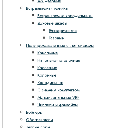
4-х дверные
Встраиваемая техника
Встраиваемые холодильники
Духовые шкафы
Электрические
Газовые
Полупромышленные сплит-системы
Канальные
Напольно-потолочные
Кассетные
Колонные
Холодильные
С зимним комплектом
Мультизональные VRF
Чиллеры и фанкойлы
Бойлеры
Обогреватели
Теплые полы