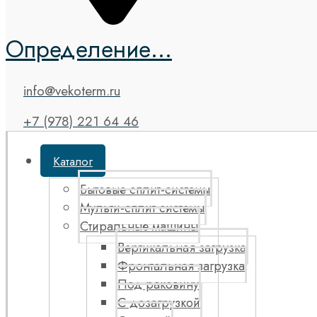
Определение...
info@vekoterm.ru
+7 (978) 221 64 46
Каталог
Бытовые сплит-системы
Мульти-сплит системы
Стиральные машины
Вертикальная загрузка
Фронтальная загрузка
Под раковину
С дозагрузкой