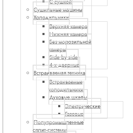
С сушкой
Сушильные машины
Холодильники
Верхняя камера
Нижняя камера
Без морозильной
камеры
Side by side
4-х дверные
Встраиваемая техника
Встраиваемые
холодильники
Духовые шкафы
Электрические
Газовые
Полупромышленные
сплит-системы