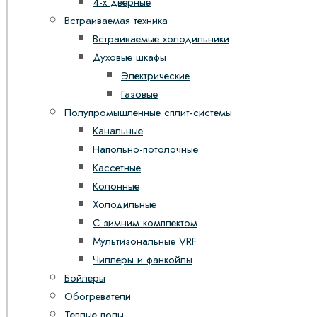
4-х дверные
Встраиваемая техника
Встраиваемые холодильники
Духовые шкафы
Электрические
Газовые
Полупромышленные сплит-системы
Канальные
Напольно-потолочные
Кассетные
Колонные
Холодильные
С зимним комплектом
Мультизональные VRF
Чиллеры и фанкойлы
Бойлеры
Обогреватели
Теплые полы