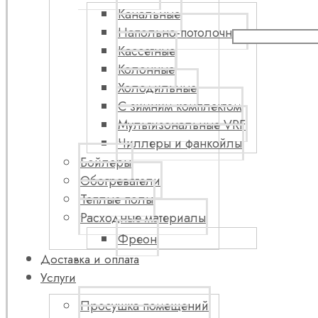
Канальные
Напольно-потолочные
Кассетные
Колонные
Холодильные
С зимним комплектом
Мультизональные VRF
Чиллеры и фанкойлы
Бойлеры
Обогреватели
Теплые полы
Расходные материалы
Фреон
Доставка и оплата
Услуги
Просушка помещений