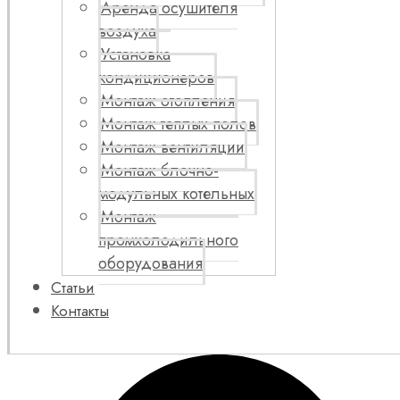
Аренда осушителя
воздуха
Установка
кондиционеров
Монтаж отопления
Монтаж теплых полов
Монтаж вентиляции
Монтаж блочно-
модульных котельных
Монтаж
промхолодильного
оборудования
Статьи
Контакты