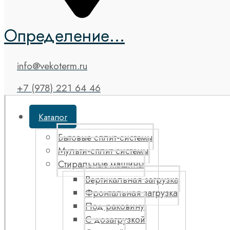
Определение...
info@vekoterm.ru
+7 (978) 221 64 46
Каталог
Бытовые сплит-системы
Мульти-сплит системы
Стиральные машины
Вертикальная загрузка
Фронтальная загрузка
Под раковину
С дозагрузкой