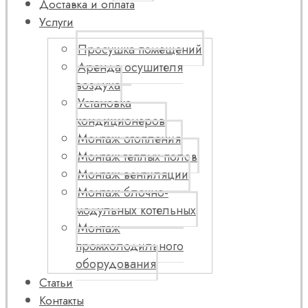
Доставка и оплата
Услуги
Просушка помещений
Аренда осушителя
воздуха
Установка
кондиционеров
Монтаж отопления
Монтаж теплых полов
Монтаж вентиляции
Монтаж блочно-
модульных котельных
Монтаж
промхолодильного
оборудования
Статьи
Контакты