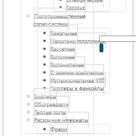
Газовые
Полупромышленные
сплит-системы
Канальные
Напольно-потолочные
Кассетные
Колонные
Холодильные
С зимним комплектом
Мультизональные VRF
Чиллеры и фанкойлы
Бойлеры
Обогреватели
Теплые полы
Расходные материалы
Фреон