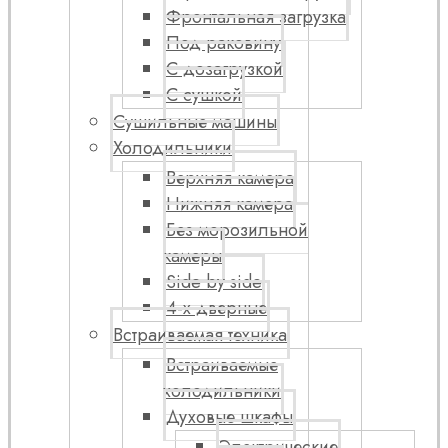
Фронтальная загрузка
Под раковину
С дозагрузкой
С сушкой
Сушильные машины
Холодильники
Верхняя камера
Нижняя камера
Без морозильной
камеры
Side by side
4-х дверные
Встраиваемая техника
Встраиваемые
холодильники
Духовые шкафы
Электрические