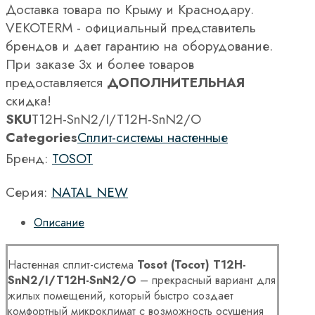
Доставка товара по Крыму и Краснодару.
VEKOTERM - официальный представитель
брендов и дает гарантию на оборудование.
При заказе 3х и более товаров
предоставляется
ДОПОЛНИТЕЛЬНАЯ
скидка!
SKU
T12H-SnN2/I/T12H-SnN2/O
Categories
Сплит-системы настенные
Бренд:
TOSOT
Серия:
NATAL NEW
Описание
Настенная сплит-система
Tosot (
Тосот
) T12H-
SnN2/I/T12H-SnN2/O
– прекрасный вариант для
жилых помещений, который быстро создает
комфортный микроклимат с возможность осушения