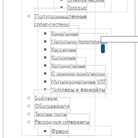
Газовые
Полупромышленные
сплит-системы
Канальные
Напольно-потолочные
Кассетные
Колонные
Холодильные
С зимним комплектом
Мультизональные VRF
Чиллеры и фанкойлы
Бойлеры
Обогреватели
Теплые полы
Расходные материалы
Фреон