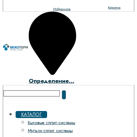
Корзина
Избранное
Определение...
КАТАЛОГ
Бытовые сплит-системы
Мульти-сплит системы