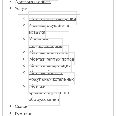
Доставка и оплата
Услуги
Просушка помещений
Аренда осушителя
воздуха
Установка
кондиционеров
Монтаж отопления
Монтаж теплых полов
Монтаж вентиляции
Монтаж блочно-
модульных котельных
Монтаж
промхолодильного
оборудования
Статьи
Контакты