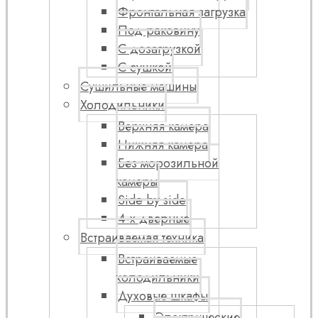
Фронтальная загрузка
Под раковину
С дозагрузкой
С сушкой
Сушильные машины
Холодильники
Верхняя камера
Нижняя камера
Без морозильной
камеры
Side by side
4-х дверные
Встраиваемая техника
Встраиваемые
холодильники
Духовые шкафы
Электрические