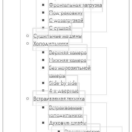
Фронтальная загрузка
Под раковину
С дозагрузкой
С сушкой
Сушильные машины
Холодильники
Верхняя камера
Нижняя камера
Без морозильной
камеры
Side by side
4-х дверные
Встраиваемая техника
Встраиваемые
холодильники
Духовые шкафы
Электрические