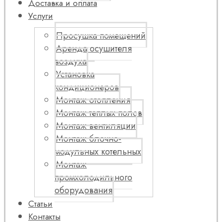
Доставка и оплата
Услуги
Просушка помещений
Аренда осушителя
воздуха
Установка
кондиционеров
Монтаж отопления
Монтаж теплых полов
Монтаж вентиляции
Монтаж блочно-
модульных котельных
Монтаж
промхолодильного
оборудования
Статьи
Контакты