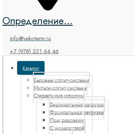
Определение...
info@vekoterm.ru
+7 (978) 221 64 46
Каталог
Бытовые сплит-системы
Мульти-сплит системы
Стиральные машины
Вертикальная загрузка
Фронтальная загрузка
Под раковину
С дозагрузкой