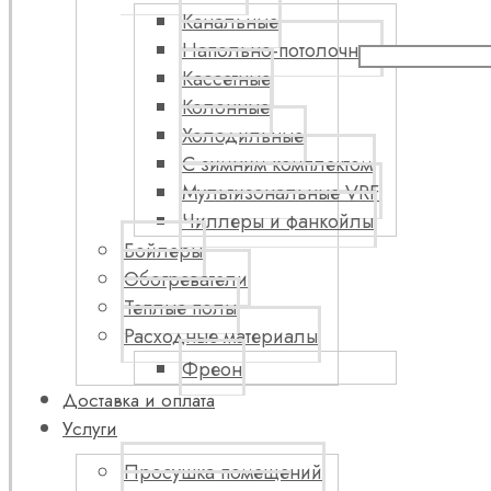
Канальные
Напольно-потолочные
Кассетные
Колонные
Холодильные
С зимним комплектом
Мультизональные VRF
Чиллеры и фанкойлы
Бойлеры
Обогреватели
Теплые полы
Расходные материалы
Фреон
Доставка и оплата
Услуги
Просушка помещений