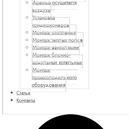
Аренда осушителя
воздуха
Установка
кондиционеров
Монтаж отопления
Монтаж теплых полов
Монтаж вентиляции
Монтаж блочно-
модульных котельных
Монтаж
промхолодильного
оборудования
Статьи
Контакты