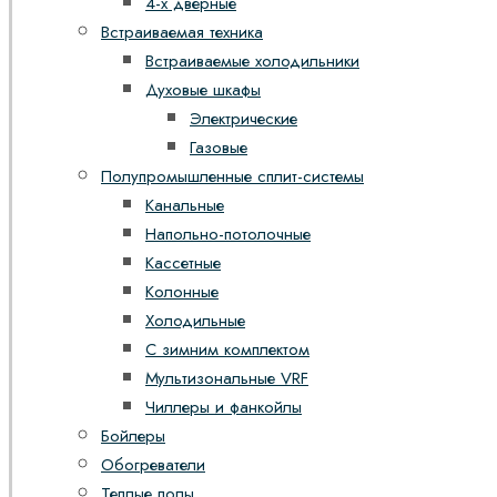
4-х дверные
Встраиваемая техника
Встраиваемые холодильники
Духовые шкафы
Электрические
Газовые
Полупромышленные сплит-системы
Канальные
Напольно-потолочные
Кассетные
Колонные
Холодильные
С зимним комплектом
Мультизональные VRF
Чиллеры и фанкойлы
Бойлеры
Обогреватели
Теплые полы