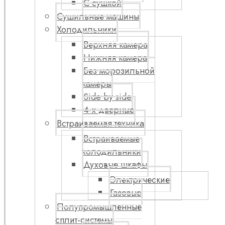
С сушкой
Сушильные машины
Холодильники
Верхняя камера
Нижняя камера
Без морозильной
камеры
Side by side
4-х дверные
Встраиваемая техника
Встраиваемые
холодильники
Духовые шкафы
Электрические
Газовые
Полупромышленные
сплит-системы