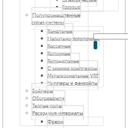
Газовые
Полупромышленные
сплит-системы
Канальные
Напольно-потолочные
Кассетные
Колонные
Холодильные
С зимним комплектом
Мультизональные VRF
Чиллеры и фанкойлы
Бойлеры
Обогреватели
Теплые полы
Расходные материалы
Фреон