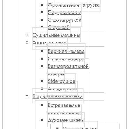
Фронтальная загрузка
Под раковину
С дозагрузкой
С сушкой
Сушильные машины
Холодильники
Верхняя камера
Нижняя камера
Без морозильной
камеры
Side by side
4-х дверные
Встраиваемая техника
Встраиваемые
холодильники
Духовые шкафы
Электрические