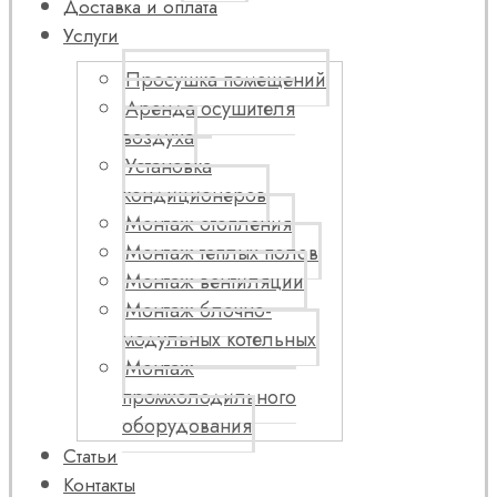
Доставка и оплата
Услуги
Просушка помещений
Аренда осушителя
воздуха
Установка
кондиционеров
Монтаж отопления
Монтаж теплых полов
Монтаж вентиляции
Монтаж блочно-
модульных котельных
Монтаж
промхолодильного
оборудования
Статьи
Контакты