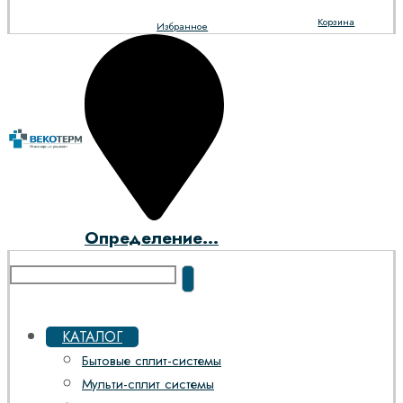
Корзина
Избранное
Определение...
КАТАЛОГ
Бытовые сплит-системы
Мульти-сплит системы