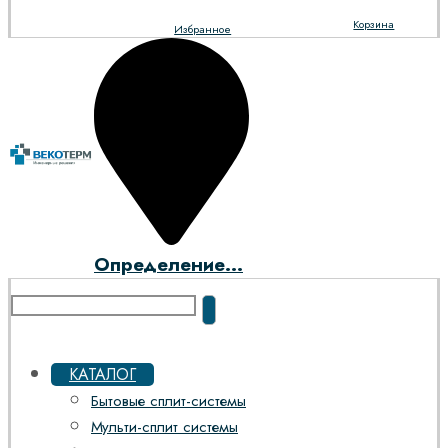
Корзина
Избранное
Определение...
КАТАЛОГ
Бытовые сплит-системы
Мульти-сплит системы