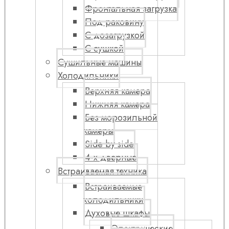
Фронтальная загрузка
Под раковину
С дозагрузкой
С сушкой
Сушильные машины
Холодильники
Верхняя камера
Нижняя камера
Без морозильной
камеры
Side by side
4-х дверные
Встраиваемая техника
Встраиваемые
холодильники
Духовые шкафы
Электрические