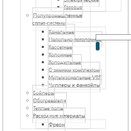
Газовые
Полупромышленные
сплит-системы
Канальные
Напольно-потолочные
Кассетные
Колонные
Холодильные
С зимним комплектом
Мультизональные VRF
Чиллеры и фанкойлы
Бойлеры
Обогреватели
Теплые полы
Расходные материалы
Фреон