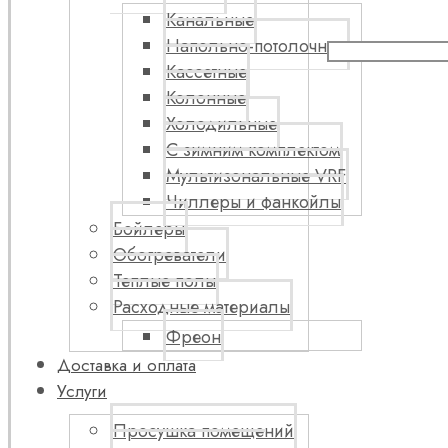
Канальные
Напольно-потолочные
Кассетные
Колонные
Холодильные
С зимним комплектом
Мультизональные VRF
Чиллеры и фанкойлы
Бойлеры
Обогреватели
Теплые полы
Расходные материалы
Фреон
Доставка и оплата
Услуги
Просушка помещений