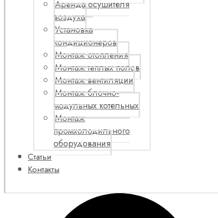
Аренда осушителя
воздуха
Установка
кондиционеров
Монтаж отопления
Монтаж теплых полов
Монтаж вентиляции
Монтаж блочно-
модульных котельных
Монтаж
промхолодильного
оборудования
Статьи
Контакты