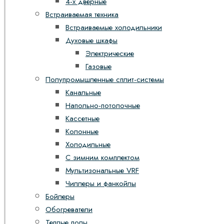
4-х дверные
Встраиваемая техника
Встраиваемые холодильники
Духовые шкафы
Электрические
Газовые
Полупромышленные сплит-системы
Канальные
Напольно-потолочные
Кассетные
Колонные
Холодильные
С зимним комплектом
Мультизональные VRF
Чиллеры и фанкойлы
Бойлеры
Обогреватели
Теплые полы