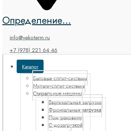
Определение...
info@vekoterm.ru
+7 (978) 221 64 46
Каталог
Бытовые сплит-системы
Мульти-сплит системы
Стиральные машины
Вертикальная загрузка
Фронтальная загрузка
Под раковину
С дозагрузкой