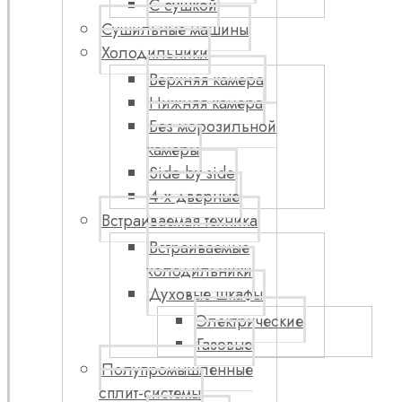
С сушкой
Сушильные машины
Холодильники
Верхняя камера
Нижняя камера
Без морозильной
камеры
Side by side
4-х дверные
Встраиваемая техника
Встраиваемые
холодильники
Духовые шкафы
Электрические
Газовые
Полупромышленные
сплит-системы