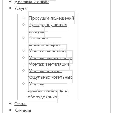
Доставка и оплата
Услуги
Просушка помещений
Аренда осушителя
воздуха
Установка
кондиционеров
Монтаж отопления
Монтаж теплых полов
Монтаж вентиляции
Монтаж блочно-
модульных котельных
Монтаж
промхолодильного
оборудования
Статьи
Контакты