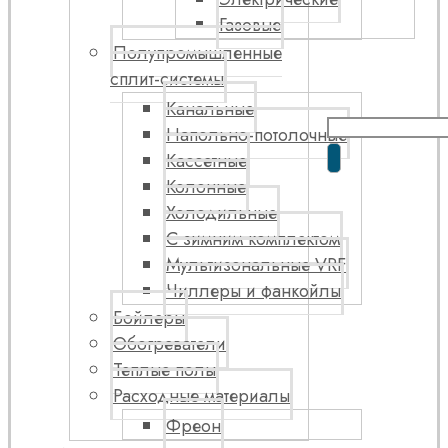
Газовые
Полупромышленные
сплит-системы
Канальные
Напольно-потолочные
Кассетные
Колонные
Холодильные
С зимним комплектом
Мультизональные VRF
Чиллеры и фанкойлы
Бойлеры
Обогреватели
Теплые полы
Расходные материалы
Фреон