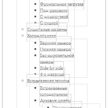
Фронтальная загрузка
Под раковину
С дозагрузкой
С сушкой
Сушильные машины
Холодильники
Верхняя камера
Нижняя камера
Без морозильной
камеры
Side by side
4-х дверные
Встраиваемая техника
Встраиваемые
холодильники
Духовые шкафы
Электрические