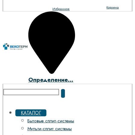
Корзина
Избранное
Определение...
КАТАЛОГ
Бытовые сплит-системы
Мульти-сплит системы