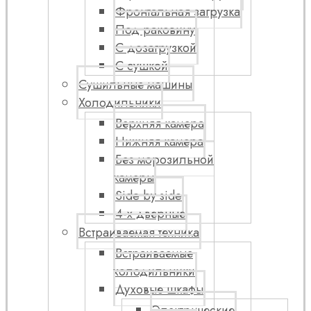
Фронтальная загрузка
Под раковину
С дозагрузкой
С сушкой
Сушильные машины
Холодильники
Верхняя камера
Нижняя камера
Без морозильной
камеры
Side by side
4-х дверные
Встраиваемая техника
Встраиваемые
холодильники
Духовые шкафы
Электрические