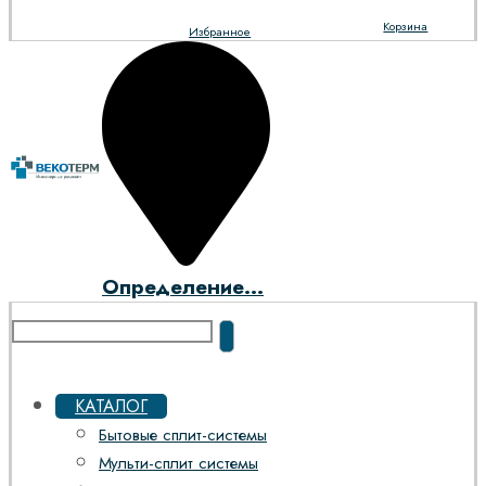
Корзина
Избранное
Определение...
КАТАЛОГ
Бытовые сплит-системы
Мульти-сплит системы