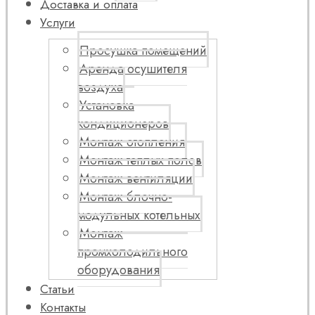
Доставка и оплата
Услуги
Просушка помещений
Аренда осушителя
воздуха
Установка
кондиционеров
Монтаж отопления
Монтаж теплых полов
Монтаж вентиляции
Монтаж блочно-
модульных котельных
Монтаж
промхолодильного
оборудования
Статьи
Контакты