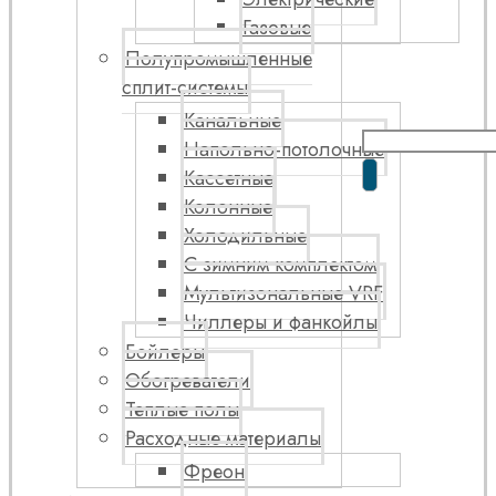
Газовые
Полупромышленные
сплит-системы
Канальные
Напольно-потолочные
Кассетные
Колонные
Холодильные
С зимним комплектом
Мультизональные VRF
Чиллеры и фанкойлы
Бойлеры
Обогреватели
Теплые полы
Расходные материалы
Фреон