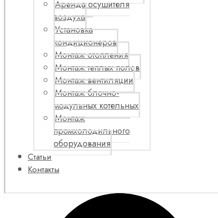
Аренда осушителя
воздуха
Установка
кондиционеров
Монтаж отопления
Монтаж теплых полов
Монтаж вентиляции
Монтаж блочно-
модульных котельных
Монтаж
промхолодильного
оборудования
Статьи
Контакты