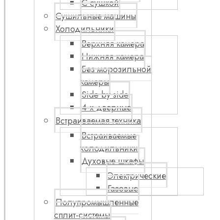
С сушкой
Сушильные машины
Холодильники
Верхняя камера
Нижняя камера
Без морозильной
камеры
Side by side
4-х дверные
Встраиваемая техника
Встраиваемые
холодильники
Духовые шкафы
Электрические
Газовые
Полупромышленные
сплит-системы