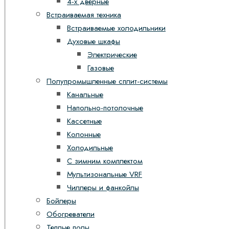
4-х дверные
Встраиваемая техника
Встраиваемые холодильники
Духовые шкафы
Электрические
Газовые
Полупромышленные сплит-системы
Канальные
Напольно-потолочные
Кассетные
Колонные
Холодильные
С зимним комплектом
Мультизональные VRF
Чиллеры и фанкойлы
Бойлеры
Обогреватели
Теплые полы