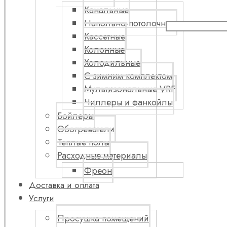
Канальные
Напольно-потолочные
Кассетные
Колонные
Холодильные
С зимним комплектом
Мультизональные VRF
Чиллеры и фанкойлы
Бойлеры
Обогреватели
Теплые полы
Расходные материалы
Фреон
Доставка и оплата
Услуги
Просушка помещений