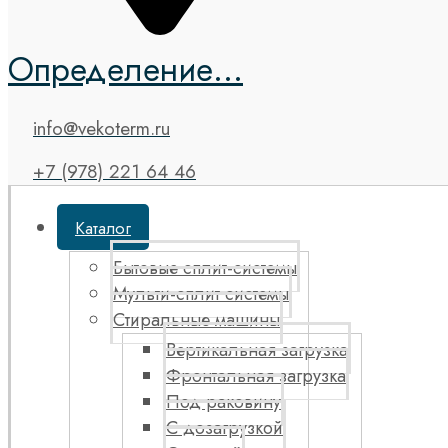
Определение...
info@vekoterm.ru
+7 (978) 221 64 46
Каталог
Бытовые сплит-системы
Мульти-сплит системы
Стиральные машины
Вертикальная загрузка
Фронтальная загрузка
Под раковину
С дозагрузкой