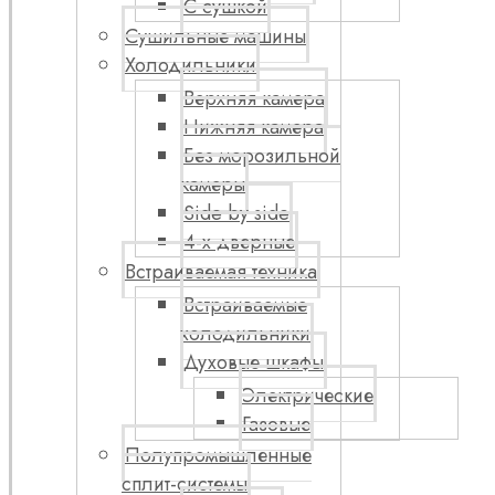
С сушкой
Сушильные машины
Холодильники
Верхняя камера
Нижняя камера
Без морозильной
камеры
Side by side
4-х дверные
Встраиваемая техника
Встраиваемые
холодильники
Духовые шкафы
Электрические
Газовые
Полупромышленные
сплит-системы