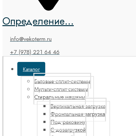
Определение...
info@vekoterm.ru
+7 (978) 221 64 46
Каталог
Бытовые сплит-системы
Мульти-сплит системы
Стиральные машины
Вертикальная загрузка
Фронтальная загрузка
Под раковину
С дозагрузкой