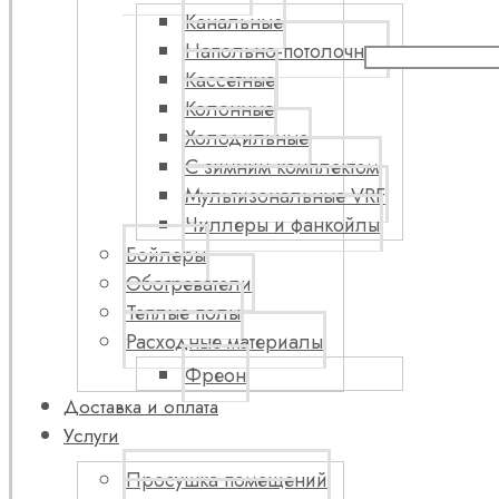
Канальные
Напольно-потолочные
Кассетные
Колонные
Холодильные
С зимним комплектом
Мультизональные VRF
Чиллеры и фанкойлы
Бойлеры
Обогреватели
Теплые полы
Расходные материалы
Фреон
Доставка и оплата
Услуги
Просушка помещений