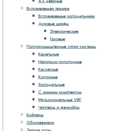
4-х дверные
Встраиваемая техника
Встраиваемые холодильники
Духовые шкафы
Электрические
Газовые
Полупромышленные сплит-системы
Канальные
Напольно-потолочные
Кассетные
Колонные
Холодильные
С зимним комплектом
Мультизональные VRF
Чиллеры и фанкойлы
Бойлеры
Обогреватели
Теплые полы