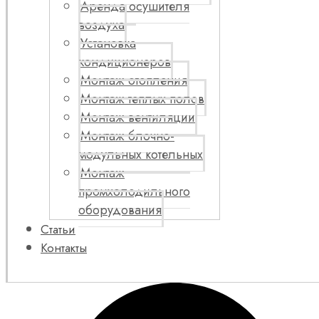
Аренда осушителя
воздуха
Установка
кондиционеров
Монтаж отопления
Монтаж теплых полов
Монтаж вентиляции
Монтаж блочно-
модульных котельных
Монтаж
промхолодильного
оборудования
Статьи
Контакты