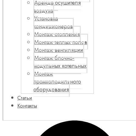
Аренда осушителя
воздуха
Установка
кондиционеров
Монтаж отопления
Монтаж теплых полов
Монтаж вентиляции
Монтаж блочно-
модульных котельных
Монтаж
промхолодильного
оборудования
Статьи
Контакты