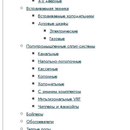
4-х дверные
Встраиваемая техника
Встраиваемые холодильники
Духовые шкафы
Электрические
Газовые
Полупромышленные сплит-системы
Канальные
Напольно-потолочные
Кассетные
Колонные
Холодильные
С зимним комплектом
Мультизональные VRF
Чиллеры и фанкойлы
Бойлеры
Обогреватели
Теплые полы