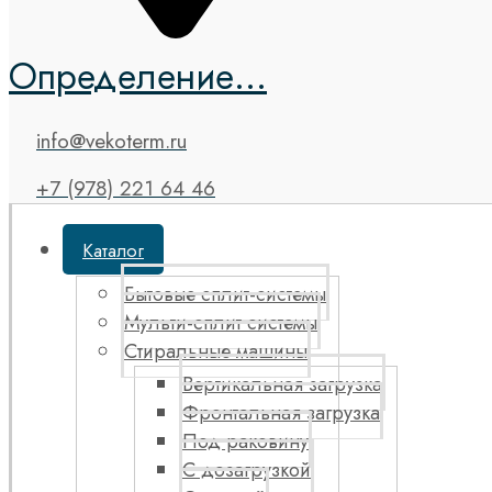
Определение...
info@vekoterm.ru
+7 (978) 221 64 46
Каталог
Бытовые сплит-системы
Мульти-сплит системы
Стиральные машины
Вертикальная загрузка
Фронтальная загрузка
Под раковину
С дозагрузкой