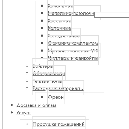
Канальные
Напольно-потолочные
Кассетные
Колонные
Холодильные
С зимним комплектом
Мультизональные VRF
Чиллеры и фанкойлы
Бойлеры
Обогреватели
Теплые полы
Расходные материалы
Фреон
Доставка и оплата
Услуги
Просушка помещений