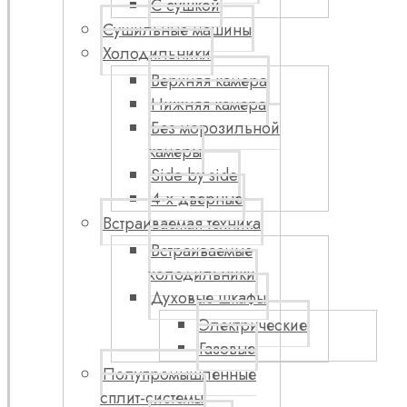
С сушкой
Сушильные машины
Холодильники
Верхняя камера
Нижняя камера
Без морозильной
камеры
Side by side
4-х дверные
Встраиваемая техника
Встраиваемые
холодильники
Духовые шкафы
Электрические
Газовые
Полупромышленные
сплит-системы