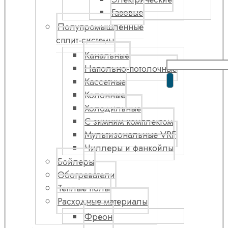
Газовые
Полупромышленные
сплит-системы
Канальные
Напольно-потолочные
Кассетные
Колонные
Холодильные
С зимним комплектом
Мультизональные VRF
Чиллеры и фанкойлы
Бойлеры
Обогреватели
Теплые полы
Расходные материалы
Фреон