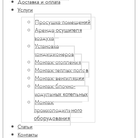
Доставка и оплата
Услуги
Просушка помещений
Аренда осушителя
воздуха
Установка
кондиционеров
Монтаж отопления
Монтаж теплых полов
Монтаж вентиляции
Монтаж блочно-
модульных котельных
Монтаж
промхолодильного
оборудования
Статьи
Контакты