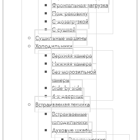
Фронтальная загрузка
Под раковину
С дозагрузкой
С сушкой
Сушильные машины
Холодильники
Верхняя камера
Нижняя камера
Без морозильной
камеры
Side by side
4-х дверные
Встраиваемая техника
Встраиваемые
холодильники
Духовые шкафы
Электрические