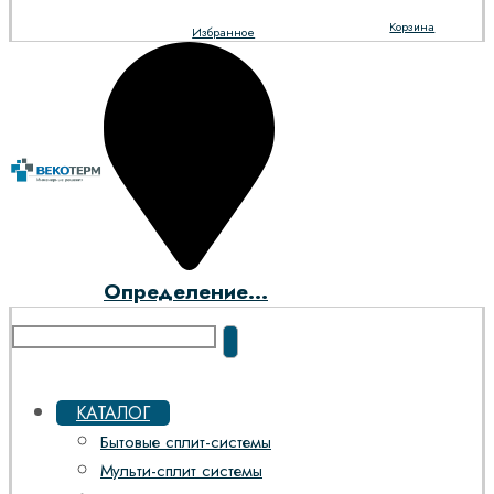
Корзина
Избранное
Определение...
КАТАЛОГ
Бытовые сплит-системы
Мульти-сплит системы