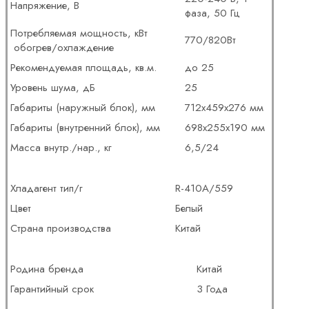
Напряжение, В
фаза, 50 Гц
Потребляемая мощность, кВт
770/820Вт
обогрев/охлаждение
Рекомендуемая площадь, кв.м.
до 25
Уровень шума, дБ
25
Габариты (наружный блок), мм
712х459х276 мм
Габариты (внутренний блок), мм
698х255х190 мм
Масса внутр./нар., кг
6,5/24
Хладагент тип/г
R-410А/559
Цвет
Белый
Страна производства
Китай
Родина бренда
Китай
Гарантийный срок
3 Года