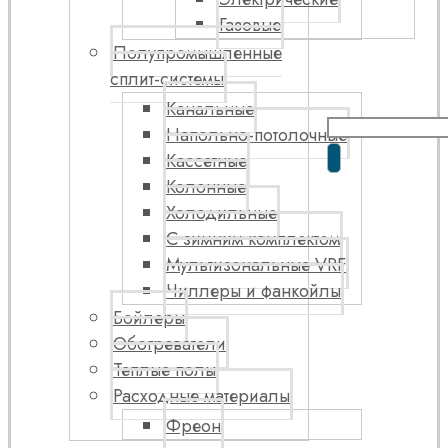
Газовые
Полупромышленные
сплит-системы
Канальные
Напольно-потолочные
Кассетные
Колонные
Холодильные
С зимним комплектом
Мультизональные VRF
Чиллеры и фанкойлы
Бойлеры
Обогреватели
Теплые полы
Расходные материалы
Фреон