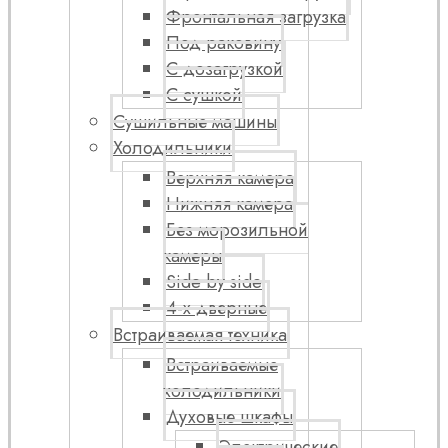
Фронтальная загрузка
Под раковину
С дозагрузкой
С сушкой
Сушильные машины
Холодильники
Верхняя камера
Нижняя камера
Без морозильной
камеры
Side by side
4-х дверные
Встраиваемая техника
Встраиваемые
холодильники
Духовые шкафы
Электрические