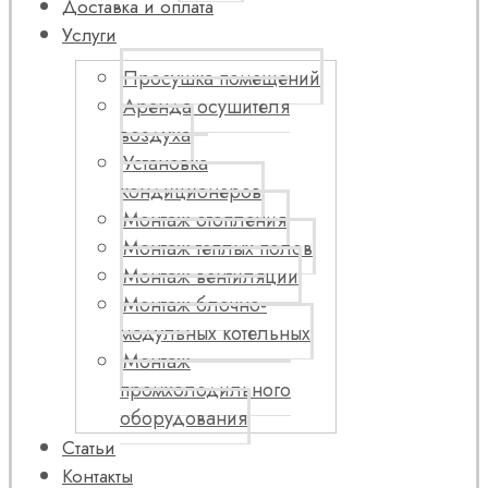
Доставка и оплата
Услуги
Просушка помещений
Аренда осушителя
воздуха
Установка
кондиционеров
Монтаж отопления
Монтаж теплых полов
Монтаж вентиляции
Монтаж блочно-
модульных котельных
Монтаж
промхолодильного
оборудования
Статьи
Контакты