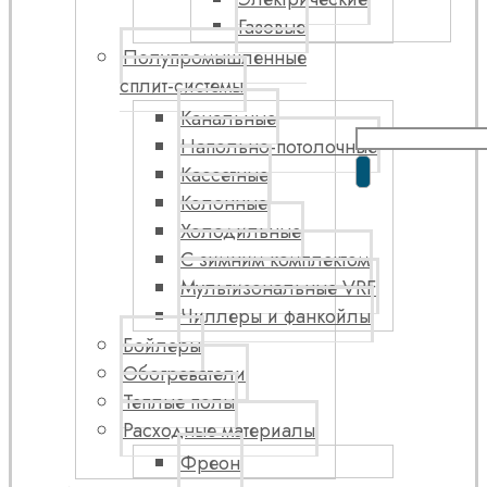
Газовые
Полупромышленные
сплит-системы
Канальные
Напольно-потолочные
Кассетные
Колонные
Холодильные
С зимним комплектом
Мультизональные VRF
Чиллеры и фанкойлы
Бойлеры
Обогреватели
Теплые полы
Расходные материалы
Фреон