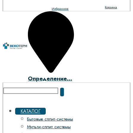
Корзина
Избранное
Определение...
КАТАЛОГ
Бытовые сплит-системы
Мульти-сплит системы