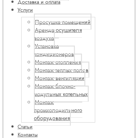
Доставка и оплата
Услуги
Просушка помещений
Аренда осушителя
воздуха
Установка
кондиционеров
Монтаж отопления
Монтаж теплых полов
Монтаж вентиляции
Монтаж блочно-
модульных котельных
Монтаж
промхолодильного
оборудования
Статьи
Контакты