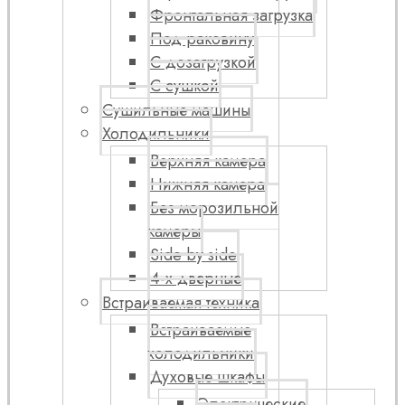
Фронтальная загрузка
Под раковину
С дозагрузкой
С сушкой
Сушильные машины
Холодильники
Верхняя камера
Нижняя камера
Без морозильной
камеры
Side by side
4-х дверные
Встраиваемая техника
Встраиваемые
холодильники
Духовые шкафы
Электрические