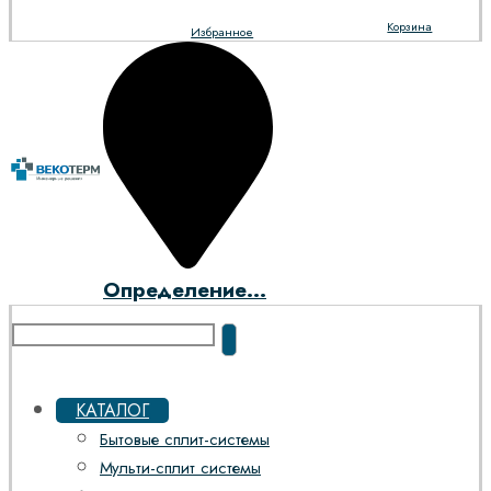
Корзина
Избранное
Определение...
КАТАЛОГ
Бытовые сплит-системы
Мульти-сплит системы