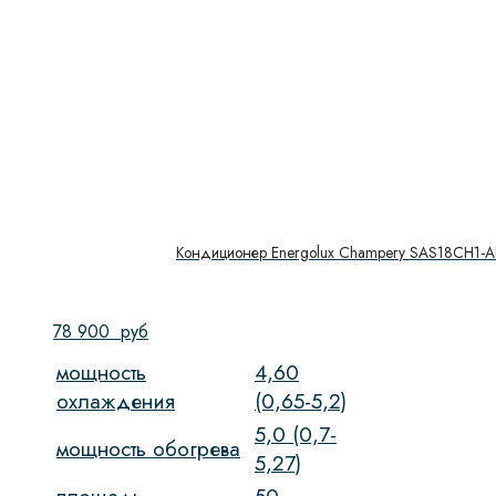
Кондиционер Energolux Champery SAS18CH1-A
78 900
руб
мощность
4,60
охлаждения
(0,65-5,2)
5,0 (0,7-
мощность обогрева
5,27)