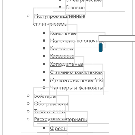
Газовые
Полупромышленные
сплит-системы
Канальные
Напольно-потолочные
Кассетные
Колонные
Холодильные
С зимним комплектом
Мультизональные VRF
Чиллеры и фанкойлы
Бойлеры
Обогреватели
Теплые полы
Расходные материалы
Фреон