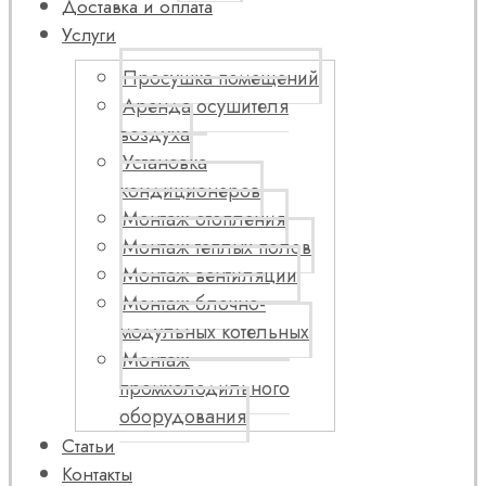
Доставка и оплата
Услуги
Просушка помещений
Аренда осушителя
воздуха
Установка
кондиционеров
Монтаж отопления
Монтаж теплых полов
Монтаж вентиляции
Монтаж блочно-
модульных котельных
Монтаж
промхолодильного
оборудования
Статьи
Контакты