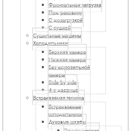
Фронтальная загрузка
Под раковину
С дозагрузкой
С сушкой
Сушильные машины
Холодильники
Верхняя камера
Нижняя камера
Без морозильной
камеры
Side by side
4-х дверные
Встраиваемая техника
Встраиваемые
холодильники
Духовые шкафы
Электрические