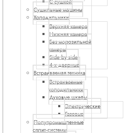
С сушкой
Сушильные машины
Холодильники
Верхняя камера
Нижняя камера
Без морозильной
камеры
Side by side
4-х дверные
Встраиваемая техника
Встраиваемые
холодильники
Духовые шкафы
Электрические
Газовые
Полупромышленные
сплит-системы