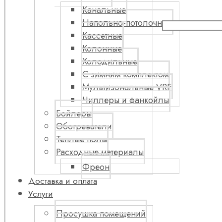
Канальные
Напольно-потолочные
Кассетные
Колонные
Холодильные
С зимним комплектом
Мультизональные VRF
Чиллеры и фанкойлы
Бойлеры
Обогреватели
Теплые полы
Расходные материалы
Фреон
Доставка и оплата
Услуги
Просушка помещений