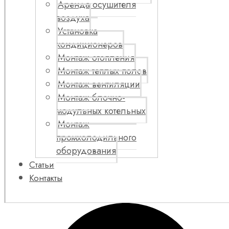
Аренда осушителя
воздуха
Установка
кондиционеров
Монтаж отопления
Монтаж теплых полов
Монтаж вентиляции
Монтаж блочно-
модульных котельных
Монтаж
промхолодильного
оборудования
Статьи
Контакты