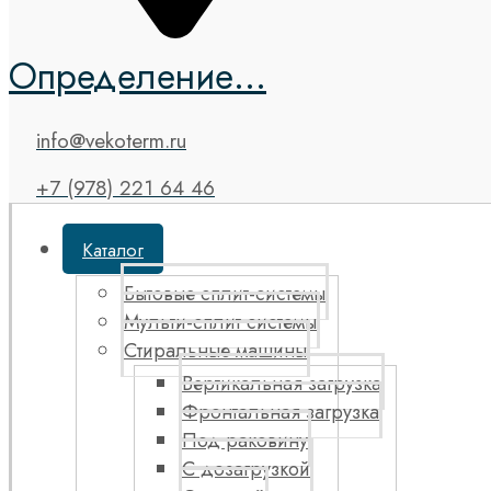
Определение...
info@vekoterm.ru
+7 (978) 221 64 46
Каталог
Бытовые сплит-системы
Мульти-сплит системы
Стиральные машины
Вертикальная загрузка
Фронтальная загрузка
Под раковину
С дозагрузкой