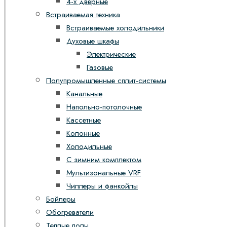
4-х дверные
Встраиваемая техника
Встраиваемые холодильники
Духовые шкафы
Электрические
Газовые
Полупромышленные сплит-системы
Канальные
Напольно-потолочные
Кассетные
Колонные
Холодильные
С зимним комплектом
Мультизональные VRF
Чиллеры и фанкойлы
Бойлеры
Обогреватели
Теплые полы