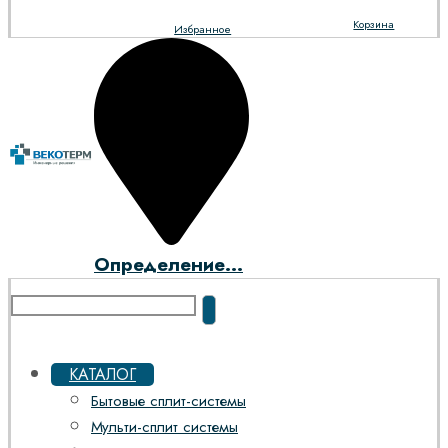
Корзина
Избранное
Определение...
КАТАЛОГ
Бытовые сплит-системы
Мульти-сплит системы