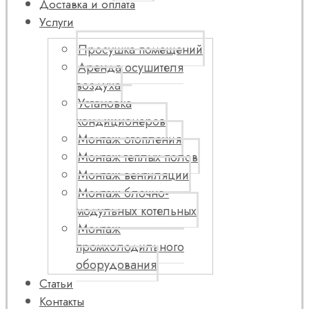
Доставка и оплата
Услуги
Просушка помещений
Аренда осушителя
воздуха
Установка
кондиционеров
Монтаж отопления
Монтаж теплых полов
Монтаж вентиляции
Монтаж блочно-
модульных котельных
Монтаж
промхолодильного
оборудования
Статьи
Контакты