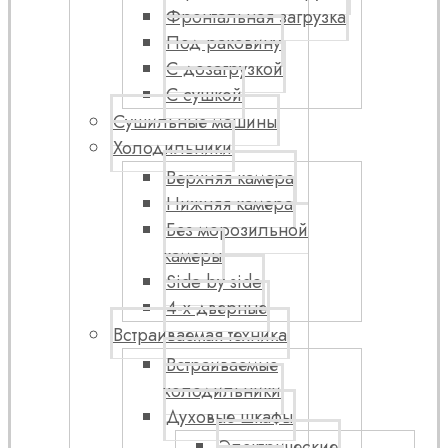
Фронтальная загрузка
Под раковину
С дозагрузкой
С сушкой
Сушильные машины
Холодильники
Верхняя камера
Нижняя камера
Без морозильной
камеры
Side by side
4-х дверные
Встраиваемая техника
Встраиваемые
холодильники
Духовые шкафы
Электрические