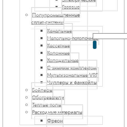
Газовые
Полупромышленные
сплит-системы
Канальные
Напольно-потолочные
Кассетные
Колонные
Холодильные
С зимним комплектом
Мультизональные VRF
Чиллеры и фанкойлы
Бойлеры
Обогреватели
Теплые полы
Расходные материалы
Фреон