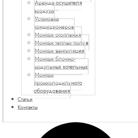
Аренда осушителя
воздуха
Установка
кондиционеров
Монтаж отопления
Монтаж теплых полов
Монтаж вентиляции
Монтаж блочно-
модульных котельных
Монтаж
промхолодильного
оборудования
Статьи
Контакты