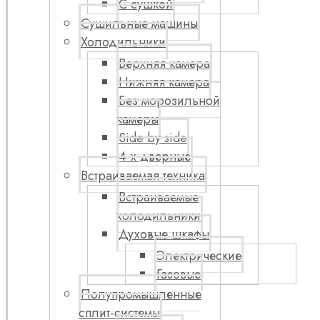
С сушкой
Сушильные машины
Холодильники
Верхняя камера
Нижняя камера
Без морозильной
камеры
Side by side
4-х дверные
Встраиваемая техника
Встраиваемые
холодильники
Духовые шкафы
Электрические
Газовые
Полупромышленные
сплит-системы