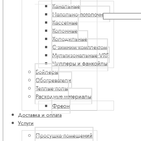
Канальные
Напольно-потолочные
Кассетные
Колонные
Холодильные
С зимним комплектом
Мультизональные VRF
Чиллеры и фанкойлы
Бойлеры
Обогреватели
Теплые полы
Расходные материалы
Фреон
Доставка и оплата
Услуги
Просушка помещений