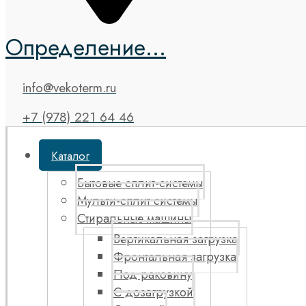
Определение...
info@vekoterm.ru
+7 (978) 221 64 46
Каталог
Бытовые сплит-системы
Мульти-сплит системы
Стиральные машины
Вертикальная загрузка
Фронтальная загрузка
Под раковину
С дозагрузкой