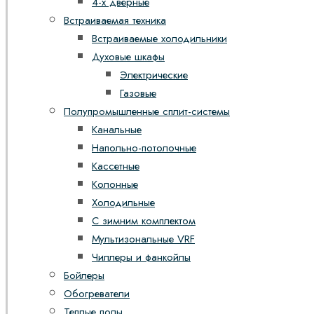
4-х дверные
Встраиваемая техника
Встраиваемые холодильники
Духовые шкафы
Электрические
Газовые
Полупромышленные сплит-системы
Канальные
Напольно-потолочные
Кассетные
Колонные
Холодильные
С зимним комплектом
Мультизональные VRF
Чиллеры и фанкойлы
Бойлеры
Обогреватели
Теплые полы