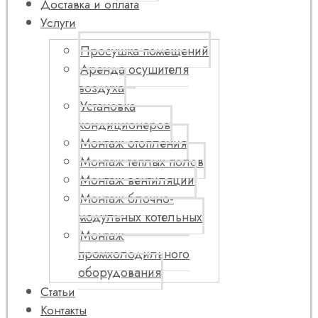
Доставка и оплата
Услуги
Просушка помещений
Аренда осушителя
воздуха
Установка
кондиционеров
Монтаж отопления
Монтаж теплых полов
Монтаж вентиляции
Монтаж блочно-
модульных котельных
Монтаж
промхолодильного
оборудования
Статьи
Контакты