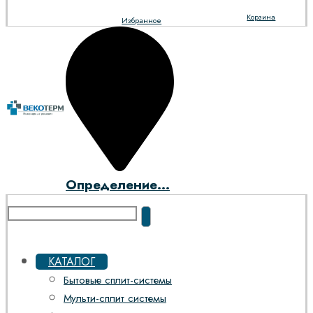
Корзина
Избранное
Определение...
КАТАЛОГ
Бытовые сплит-системы
Мульти-сплит системы