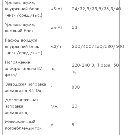
Уровень шума,
внутренний блок
дБ(А)
24/32,5/35,5/38,5/40
(низк./сред./выс.)
Уровень шума,
дБ(А)
53
внешний блок
Расход воздуха,
внутренний блок
м3/ч
300/400/460/580/600
(низк./сред./выс.)
Напряжение
220-240 В, 1 фаза, 50
электропитания В/
Гц
Гц
фаза/
Заводская заправка
г
830
хладагента R410a,
Дополнительная
заправка
г/м
20
хладагента,
Максимальный
А
8
потребляемый ток,