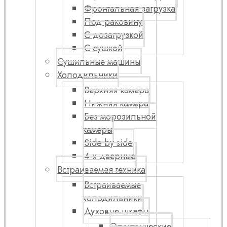
Фронтальная загрузка
Под раковину
С дозагрузкой
С сушкой
Сушильные машины
Холодильники
Верхняя камера
Нижняя камера
Без морозильной
камеры
Side by side
4-х дверные
Встраиваемая техника
Встраиваемые
холодильники
Духовые шкафы
Электрические