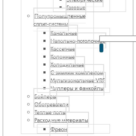
Газовые
Полупромышленные
сплит-системы
Канальные
Напольно-потолочные
Кассетные
Колонные
Холодильные
С зимним комплектом
Мультизональные VRF
Чиллеры и фанкойлы
Бойлеры
Обогреватели
Теплые полы
Расходные материалы
Фреон