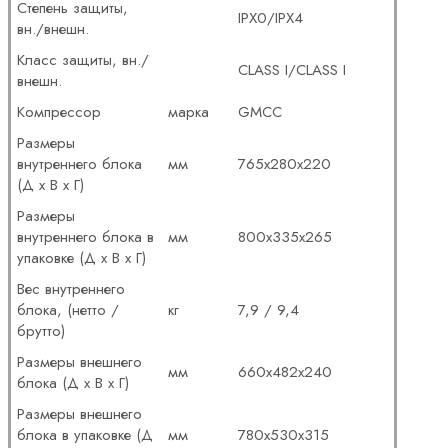
Степень защиты,
IPX0/IPX4
вн./внешн.
Класс защиты, вн./
CLASS I/CLASS I
внешн.
Компрессор
марка
GMCC
Размеры
внутреннего блока
мм
765x280x220
(Д x В x Г)
Размеры
внутреннего блока в
мм
800x335x265
упаковке (Д x В x Г)
Вес внутреннего
блока, (нетто /
кг
7,9 / 9,4
брутто)
Размеры внешнего
мм
660x482x240
блока (Д x В x Г)
Размеры внешнего
блока в упаковке (Д
мм
780x530x315