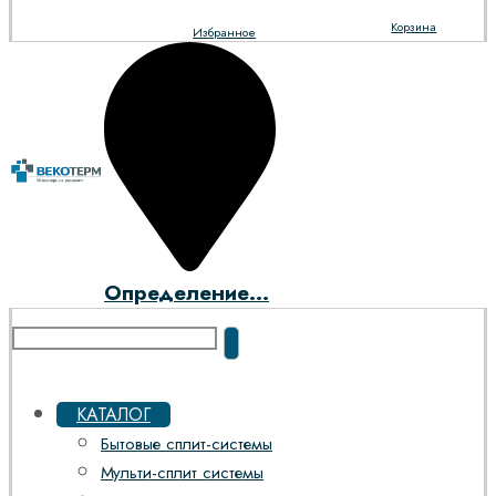
Корзина
Избранное
Определение...
КАТАЛОГ
Бытовые сплит-системы
Мульти-сплит системы