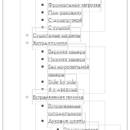
Фронтальная загрузка
Под раковину
С дозагрузкой
С сушкой
Сушильные машины
Холодильники
Верхняя камера
Нижняя камера
Без морозильной
камеры
Side by side
4-х дверные
Встраиваемая техника
Встраиваемые
холодильники
Духовые шкафы
Электрические