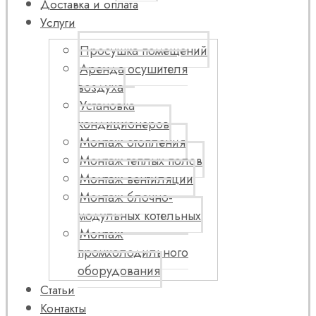
Доставка и оплата
Услуги
Просушка помещений
Аренда осушителя
воздуха
Установка
кондиционеров
Монтаж отопления
Монтаж теплых полов
Монтаж вентиляции
Монтаж блочно-
модульных котельных
Монтаж
промхолодильного
оборудования
Статьи
Контакты