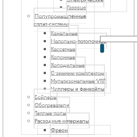
Газовые
Полупромышленные
сплит-системы
Канальные
Напольно-потолочные
Кассетные
Колонные
Холодильные
С зимним комплектом
Мультизональные VRF
Чиллеры и фанкойлы
Бойлеры
Обогреватели
Теплые полы
Расходные материалы
Фреон