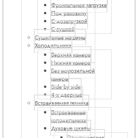
Фронтальная загрузка
Под раковину
С дозагрузкой
С сушкой
Сушильные машины
Холодильники
Верхняя камера
Нижняя камера
Без морозильной
камеры
Side by side
4-х дверные
Встраиваемая техника
Встраиваемые
холодильники
Духовые шкафы
Электрические