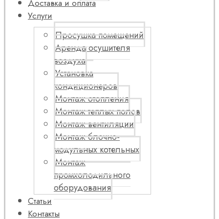
Доставка и оплата
Услуги
Просушка помещений
Аренда осушителя
воздуха
Установка
кондиционеров
Монтаж отопления
Монтаж теплых полов
Монтаж вентиляции
Монтаж блочно-
модульных котельных
Монтаж
промхолодильного
оборудования
Статьи
Контакты