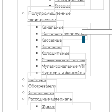
Газовые
Полупромышленные
сплит-системы
Канальные
Напольно-потолочные
Кассетные
Колонные
Холодильные
С зимним комплектом
Мультизональные VRF
Чиллеры и фанкойлы
Бойлеры
Обогреватели
Теплые полы
Расходные материалы
Фреон