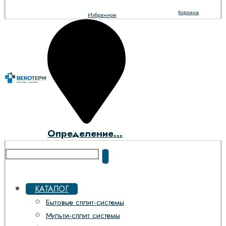
Корзина
Избранное
Определение...
КАТАЛОГ
Бытовые сплит-системы
Мульти-сплит системы