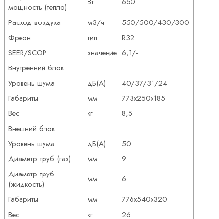
Вт
650
мощность (тепло)
Расход воздуха
м3/ч
550/500/430/300
Фреон
тип
R32
SEER/SCOP
значение
6,1/-
Внутренний блок
Уровень шума
дБ(А)
40/37/31/24
Габариты
мм
773x250x185
Вес
кг
8,5
Внешний блок
Уровень шума
дБ(А)
50
Диаметр труб (газ)
мм
9
Диаметр труб
мм
6
(жидкость)
Габариты
мм
776x540x320
Вес
кг
26