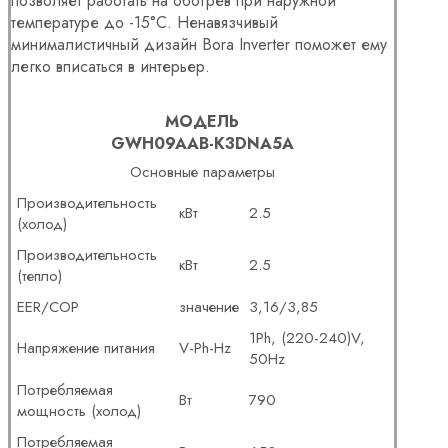
позволяет работать на обогрев при наружной
температуре до -15°С. Ненавязчивый
минималистичный дизайн Bora Inverter поможет ему
легко вписаться в интерьер.
МОДЕЛЬ
GWH09AAB-K3DNA5A
Основные параметры
Производительность
кВт
2.5
(холод)
Производительность
кВт
2.5
(тепло)
EER/COP
значение
3,16/3,85
1Ph, (220-240)V,
Напряжение питания
V-Ph-Hz
50Hz
Потребляемая
Вт
790
мощность (холод)
Потребляемая