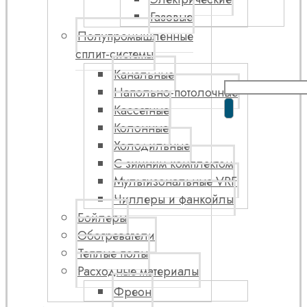
Газовые
Полупромышленные
сплит-системы
Канальные
Напольно-потолочные
Кассетные
Колонные
Холодильные
С зимним комплектом
Мультизональные VRF
Чиллеры и фанкойлы
Бойлеры
Обогреватели
Теплые полы
Расходные материалы
Фреон