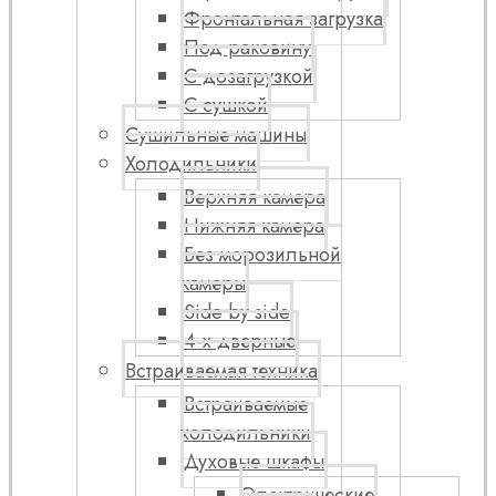
Фронтальная загрузка
Под раковину
С дозагрузкой
С сушкой
Сушильные машины
Холодильники
Верхняя камера
Нижняя камера
Без морозильной
камеры
Side by side
4-х дверные
Встраиваемая техника
Встраиваемые
холодильники
Духовые шкафы
Электрические