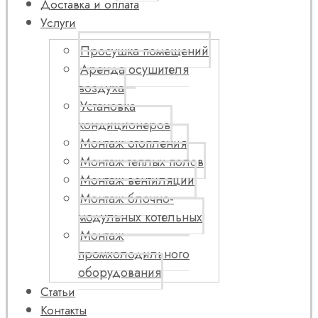
Доставка и оплата
Услуги
Просушка помещений
Аренда осушителя
воздуха
Установка
кондиционеров
Монтаж отопления
Монтаж теплых полов
Монтаж вентиляции
Монтаж блочно-
модульных котельных
Монтаж
промхолодильного
оборудования
Статьи
Контакты