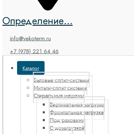
Определение...
info@vekoterm.ru
+7 (978) 221 64 46
Каталог
Бытовые сплит-системы
Мульти-сплит системы
Стиральные машины
Вертикальная загрузка
Фронтальная загрузка
Под раковину
С дозагрузкой