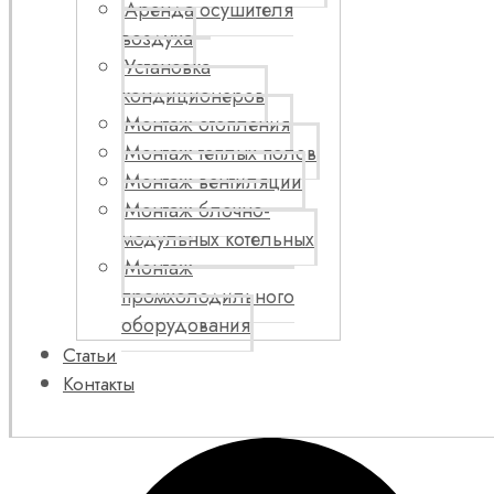
Аренда осушителя
воздуха
Установка
кондиционеров
Монтаж отопления
Монтаж теплых полов
Монтаж вентиляции
Монтаж блочно-
модульных котельных
Монтаж
промхолодильного
оборудования
Статьи
Контакты