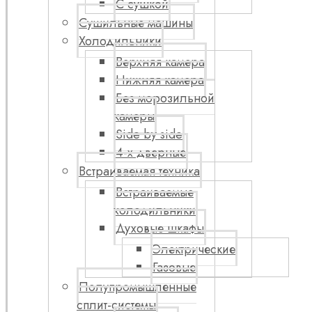
С сушкой
Сушильные машины
Холодильники
Верхняя камера
Нижняя камера
Без морозильной
камеры
Side by side
4-х дверные
Встраиваемая техника
Встраиваемые
холодильники
Духовые шкафы
Электрические
Газовые
Полупромышленные
сплит-системы