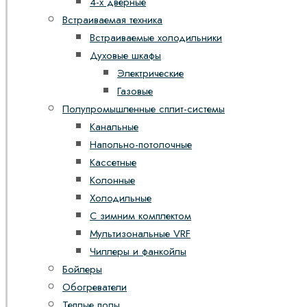
4-х дверные
Встраиваемая техника
Встраиваемые холодильники
Духовые шкафы
Электрические
Газовые
Полупромышленные сплит-системы
Канальные
Напольно-потолочные
Кассетные
Колонные
Холодильные
С зимним комплектом
Мультизональные VRF
Чиллеры и фанкойлы
Бойлеры
Обогреватели
Теплые полы