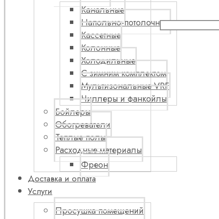
Канальные
Напольно-потолочные
Кассетные
Колонные
Холодильные
С зимним комплектом
Мультизональные VRF
Чиллеры и фанкойлы
Бойлеры
Обогреватели
Теплые полы
Расходные материалы
Фреон
Доставка и оплата
Услуги
Просушка помещений