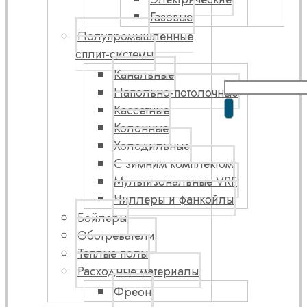
Газовые
Полупромышленные
сплит-системы
Канальные
Напольно-потолочные
Кассетные
Колонные
Холодильные
С зимним комплектом
Мультизональные VRF
Чиллеры и фанкойлы
Бойлеры
Обогреватели
Теплые полы
Расходные материалы
Фреон