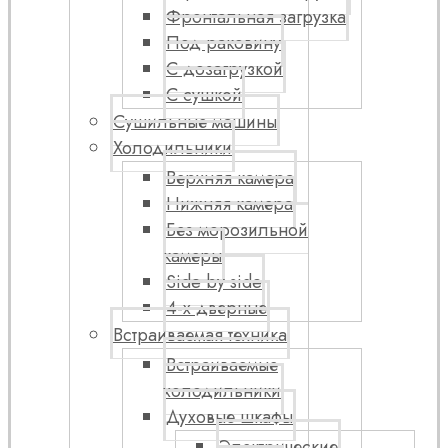
Фронтальная загрузка
Под раковину
С дозагрузкой
С сушкой
Сушильные машины
Холодильники
Верхняя камера
Нижняя камера
Без морозильной
камеры
Side by side
4-х дверные
Встраиваемая техника
Встраиваемые
холодильники
Духовые шкафы
Электрические