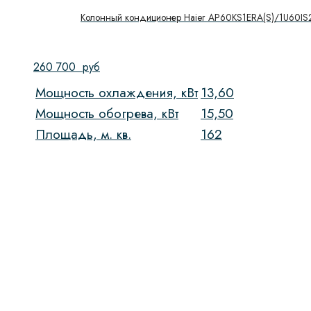
Колонный кондиционер Haier AP60KS1ERA(S)/1U60IS
260 700
руб
Мощность охлаждения, кВт
13,60
Мощность обогрева, кВт
15,50
Площадь, м. кв.
162