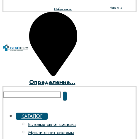
Корзина
Избранное
Определение...
КАТАЛОГ
Бытовые сплит-системы
Мульти-сплит системы