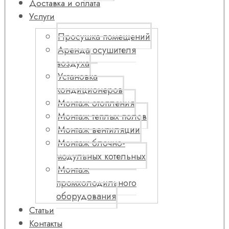
Доставка и оплата
Услуги
Просушка помещений
Аренда осушителя
воздуха
Установка
кондиционеров
Монтаж отопления
Монтаж теплых полов
Монтаж вентиляции
Монтаж блочно-
модульных котельных
Монтаж
промхолодильного
оборудования
Статьи
Контакты