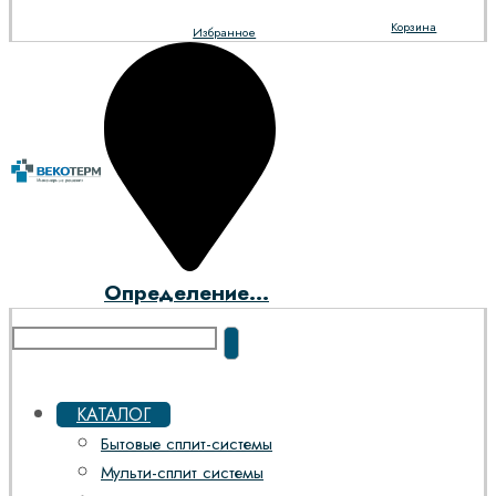
Корзина
Избранное
Определение...
КАТАЛОГ
Бытовые сплит-системы
Мульти-сплит системы