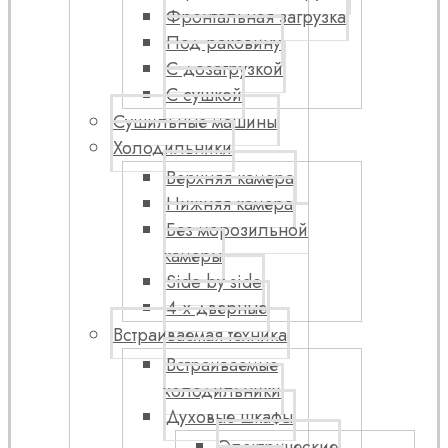
Фронтальная загрузка
Под раковину
С дозагрузкой
С сушкой
Сушильные машины
Холодильники
Верхняя камера
Нижняя камера
Без морозильной
камеры
Side by side
4-х дверные
Встраиваемая техника
Встраиваемые
холодильники
Духовые шкафы
Электрические