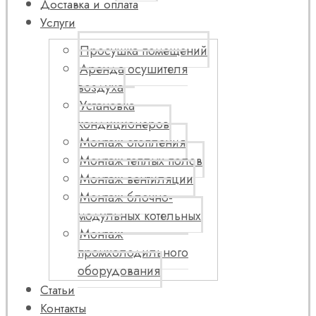
Доставка и оплата
Услуги
Просушка помещений
Аренда осушителя
воздуха
Установка
кондиционеров
Монтаж отопления
Монтаж теплых полов
Монтаж вентиляции
Монтаж блочно-
модульных котельных
Монтаж
промхолодильного
оборудования
Статьи
Контакты