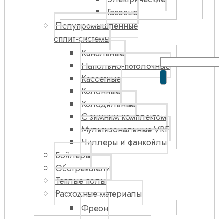
Газовые
Полупромышленные
сплит-системы
Канальные
Напольно-потолочные
Кассетные
Колонные
Холодильные
С зимним комплектом
Мультизональные VRF
Чиллеры и фанкойлы
Бойлеры
Обогреватели
Теплые полы
Расходные материалы
Фреон