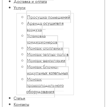
Доставка и оплата
Услуги
Просушка помещений
Аренда осушителя
воздуха
Установка
кондиционеров
Монтаж отопления
Монтаж теплых полов
Монтаж вентиляции
Монтаж блочно-
модульных котельных
Монтаж
промхолодильного
оборудования
Статьи
Контакты