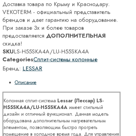
Доставка товара по Крыму и Краснодару.
VEKOTERM - официальный представитель
брендов и дает гарантию на оборудование.
При заказе 3х и более товаров
предоставляется
ДОПОЛНИТЕЛЬНАЯ
скидка!
SKU
LS-H55SKA4A/LU-H55SKA4A
Categories
Сплит-системы колонные
Бренд:
LESSAR
Описание
Колонная сплит-система
Lessar
(Лессар)
LS-
H55
SKA4
A/
LU-
H55
SKA4
A
имеет стильный
дизайн и
отличный функционал. Данная модель
оборудована дополнительным нагревательным
элементом, позволяющим быстро прогреть
помещение в холодное время года. Для управления