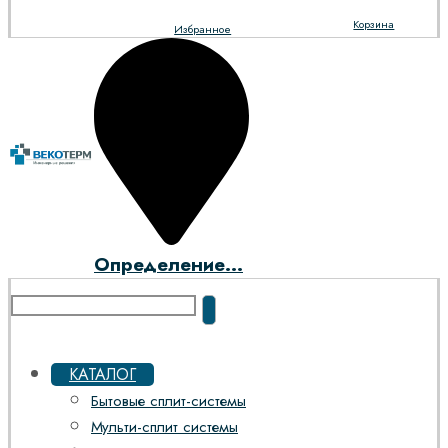
Корзина
Избранное
Определение...
КАТАЛОГ
Бытовые сплит-системы
Мульти-сплит системы