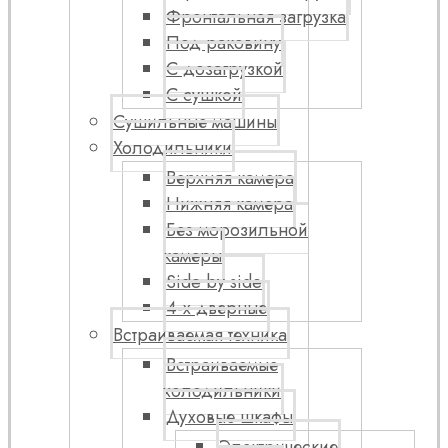
Фронтальная загрузка
Под раковину
С дозагрузкой
С сушкой
Сушильные машины
Холодильники
Верхняя камера
Нижняя камера
Без морозильной
камеры
Side by side
4-х дверные
Встраиваемая техника
Встраиваемые
холодильники
Духовые шкафы
Электрические