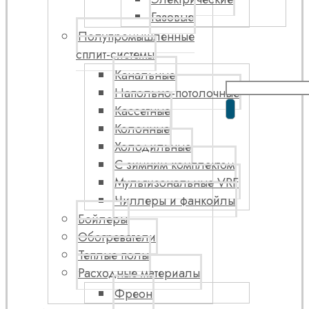
Газовые
Полупромышленные
сплит-системы
Канальные
Напольно-потолочные
Кассетные
Колонные
Холодильные
С зимним комплектом
Мультизональные VRF
Чиллеры и фанкойлы
Бойлеры
Обогреватели
Теплые полы
Расходные материалы
Фреон