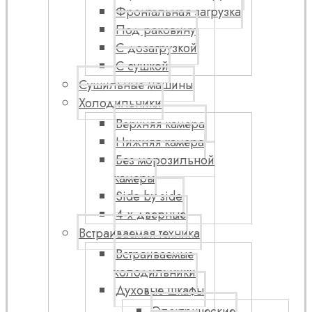
Фронтальная загрузка
Под раковину
С дозагрузкой
С сушкой
Сушильные машины
Холодильники
Верхняя камера
Нижняя камера
Без морозильной
камеры
Side by side
4-х дверные
Встраиваемая техника
Встраиваемые
холодильники
Духовые шкафы
Электрические