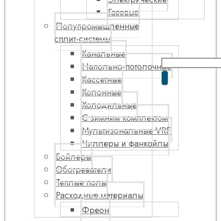
Газовые
Полупромышленные
сплит-системы
Канальные
Напольно-потолочные
Кассетные
Колонные
Холодильные
С зимним комплектом
Мультизональные VRF
Чиллеры и фанкойлы
Бойлеры
Обогреватели
Теплые полы
Расходные материалы
Фреон