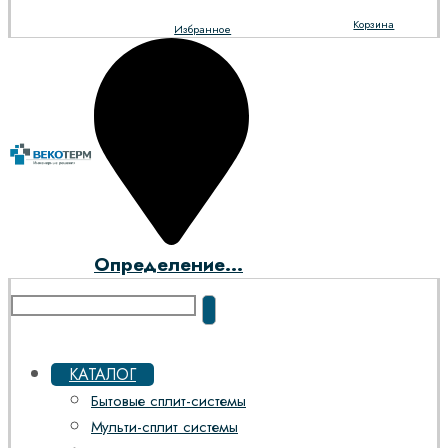
Корзина
Избранное
Определение...
КАТАЛОГ
Бытовые сплит-системы
Мульти-сплит системы