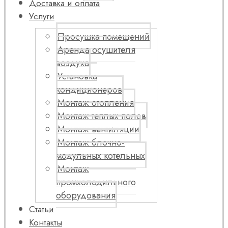
Доставка и оплата
Услуги
Просушка помещений
Аренда осушителя
воздуха
Установка
кондиционеров
Монтаж отопления
Монтаж теплых полов
Монтаж вентиляции
Монтаж блочно-
модульных котельных
Монтаж
промхолодильного
оборудования
Статьи
Контакты