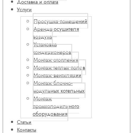
Доставка и оплата
Услуги
Просушка помещений
Аренда осушителя
воздуха
Установка
кондиционеров
Монтаж отопления
Монтаж теплых полов
Монтаж вентиляции
Монтаж блочно-
модульных котельных
Монтаж
промхолодильного
оборудования
Статьи
Контакты