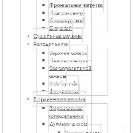
Фронтальная загрузка
Под раковину
С дозагрузкой
С сушкой
Сушильные машины
Холодильники
Верхняя камера
Нижняя камера
Без морозильной
камеры
Side by side
4-х дверные
Встраиваемая техника
Встраиваемые
холодильники
Духовые шкафы
Электрические