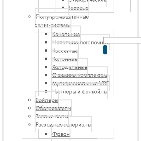
Газовые
Полупромышленные
сплит-системы
Канальные
Напольно-потолочные
Кассетные
Колонные
Холодильные
С зимним комплектом
Мультизональные VRF
Чиллеры и фанкойлы
Бойлеры
Обогреватели
Теплые полы
Расходные материалы
Фреон