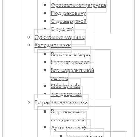
Фронтальная загрузка
Под раковину
С дозагрузкой
С сушкой
Сушильные машины
Холодильники
Верхняя камера
Нижняя камера
Без морозильной
камеры
Side by side
4-х дверные
Встраиваемая техника
Встраиваемые
холодильники
Духовые шкафы
Электрические