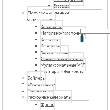
Газовые
Полупромышленные
сплит-системы
Канальные
Напольно-потолочные
Кассетные
Колонные
Холодильные
С зимним комплектом
Мультизональные VRF
Чиллеры и фанкойлы
Бойлеры
Обогреватели
Теплые полы
Расходные материалы
Фреон