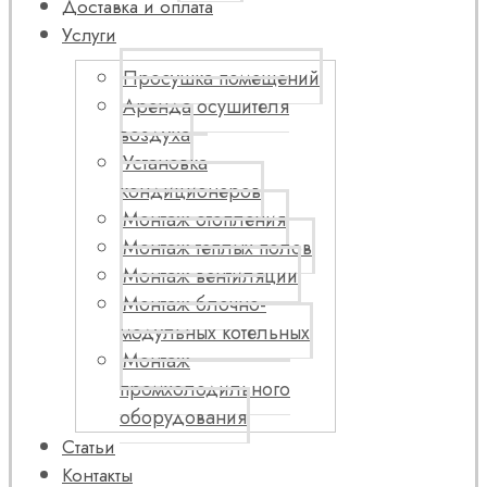
Доставка и оплата
Услуги
Просушка помещений
Аренда осушителя
воздуха
Установка
кондиционеров
Монтаж отопления
Монтаж теплых полов
Монтаж вентиляции
Монтаж блочно-
модульных котельных
Монтаж
промхолодильного
оборудования
Статьи
Контакты