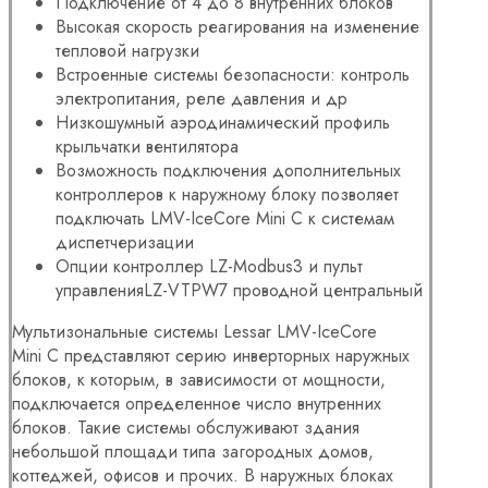
Подключение от 4 до 8 внутренних блоков
Высокая скорость реагирования на изменение
тепловой нагрузки
Встроенные системы безопасности: контроль
электропитания, реле давления и др
Низкошумный аэродинамический профиль
крыльчатки вентилятора
Возможность подключения дополнительных
контроллеров к наружному блоку позволяет
подключать LMV-IceCore Mini C к системам
диспетчеризации
Опции контроллер LZ-Modbus3 и пульт
управленияLZ-VTPW7 проводной центральный
Мультизональные системы Lessar LMV-IceCore
Mini C представляют серию инверторных наружных
блоков, к которым, в зависимости от мощности,
подключается определенное число внутренних
блоков. Такие системы обслуживают здания
небольшой площади типа загородных домов,
коттеджей, офисов и прочих. В наружных блоках