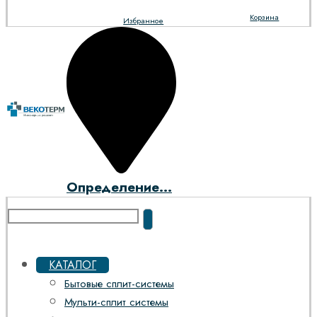
Корзина
Избранное
Определение...
КАТАЛОГ
Бытовые сплит-системы
Мульти-сплит системы