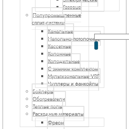
Газовые
Полупромышленные
сплит-системы
Канальные
Напольно-потолочные
Кассетные
Колонные
Холодильные
С зимним комплектом
Мультизональные VRF
Чиллеры и фанкойлы
Бойлеры
Обогреватели
Теплые полы
Расходные материалы
Фреон