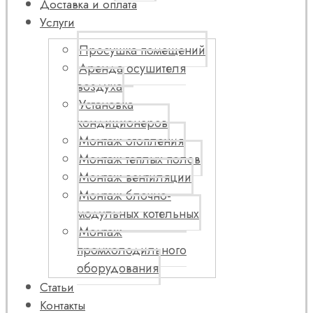
Доставка и оплата
Услуги
Просушка помещений
Аренда осушителя
воздуха
Установка
кондиционеров
Монтаж отопления
Монтаж теплых полов
Монтаж вентиляции
Монтаж блочно-
модульных котельных
Монтаж
промхолодильного
оборудования
Статьи
Контакты