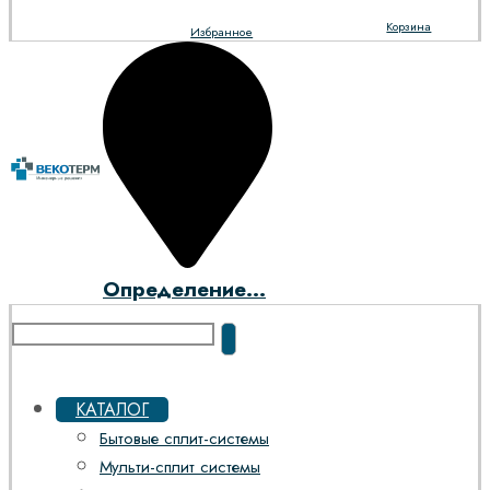
Корзина
Избранное
Определение...
КАТАЛОГ
Бытовые сплит-системы
Мульти-сплит системы