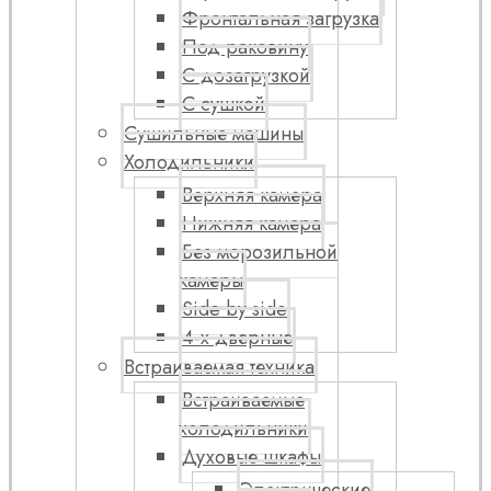
Фронтальная загрузка
Под раковину
С дозагрузкой
С сушкой
Сушильные машины
Холодильники
Верхняя камера
Нижняя камера
Без морозильной
камеры
Side by side
4-х дверные
Встраиваемая техника
Встраиваемые
холодильники
Духовые шкафы
Электрические