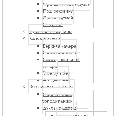
Фронтальная загрузка
Под раковину
С дозагрузкой
С сушкой
Сушильные машины
Холодильники
Верхняя камера
Нижняя камера
Без морозильной
камеры
Side by side
4-х дверные
Встраиваемая техника
Встраиваемые
холодильники
Духовые шкафы
Электрические