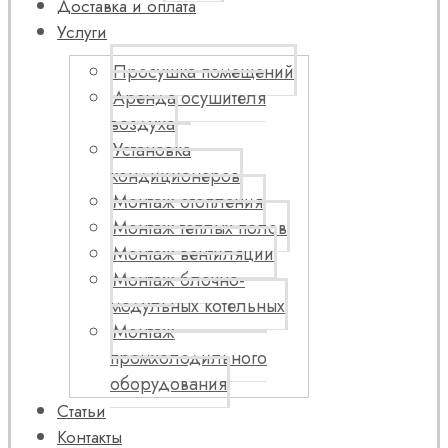
Доставка и оплата
Услуги
Просушка помещений
Аренда осушителя
воздуха
Установка
кондиционеров
Монтаж отопления
Монтаж теплых полов
Монтаж вентиляции
Монтаж блочно-
модульных котельных
Монтаж
промхолодильного
оборудования
Статьи
Контакты