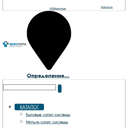
Корзина
Избранное
Определение...
КАТАЛОГ
Бытовые сплит-системы
Мульти-сплит системы