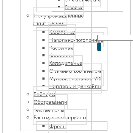
Газовые
Полупромышленные
сплит-системы
Канальные
Напольно-потолочные
Кассетные
Колонные
Холодильные
С зимним комплектом
Мультизональные VRF
Чиллеры и фанкойлы
Бойлеры
Обогреватели
Теплые полы
Расходные материалы
Фреон