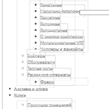
Канальные
Напольно-потолочные
Кассетные
Колонные
Холодильные
С зимним комплектом
Мультизональные VRF
Чиллеры и фанкойлы
Бойлеры
Обогреватели
Теплые полы
Расходные материалы
Фреон
Доставка и оплата
Услуги
Просушка помещений