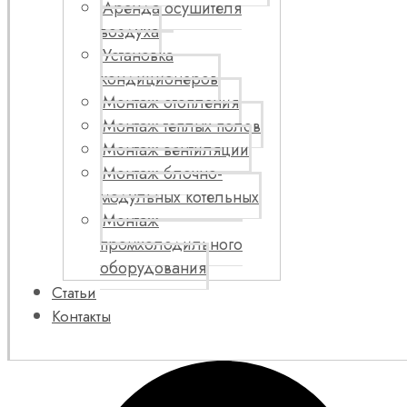
Аренда осушителя
воздуха
Установка
кондиционеров
Монтаж отопления
Монтаж теплых полов
Монтаж вентиляции
Монтаж блочно-
модульных котельных
Монтаж
промхолодильного
оборудования
Статьи
Контакты