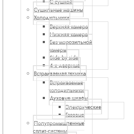
С сушкой
Сушильные машины
Холодильники
Верхняя камера
Нижняя камера
Без морозильной
камеры
Side by side
4-х дверные
Встраиваемая техника
Встраиваемые
холодильники
Духовые шкафы
Электрические
Газовые
Полупромышленные
сплит-системы