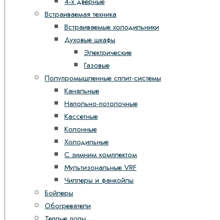
4-х дверные
Встраиваемая техника
Встраиваемые холодильники
Духовые шкафы
Электрические
Газовые
Полупромышленные сплит-системы
Канальные
Напольно-потолочные
Кассетные
Колонные
Холодильные
С зимним комплектом
Мультизональные VRF
Чиллеры и фанкойлы
Бойлеры
Обогреватели
Теплые полы