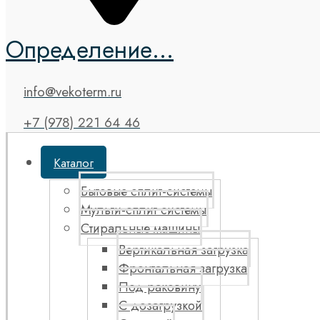
Определение...
info@vekoterm.ru
+7 (978) 221 64 46
Каталог
Бытовые сплит-системы
Мульти-сплит системы
Стиральные машины
Вертикальная загрузка
Фронтальная загрузка
Под раковину
С дозагрузкой