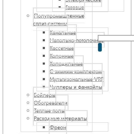
Газовые
Полупромышленные
сплит-системы
Канальные
Напольно-потолочные
Кассетные
Колонные
Холодильные
С зимним комплектом
Мультизональные VRF
Чиллеры и фанкойлы
Бойлеры
Обогреватели
Теплые полы
Расходные материалы
Фреон