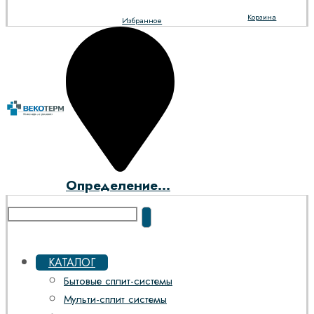
Корзина
Избранное
Определение...
КАТАЛОГ
Бытовые сплит-системы
Мульти-сплит системы