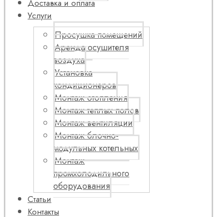
Доставка и оплата
Услуги
Просушка помещений
Аренда осушителя
воздуха
Установка
кондиционеров
Монтаж отопления
Монтаж теплых полов
Монтаж вентиляции
Монтаж блочно-
модульных котельных
Монтаж
промхолодильного
оборудования
Статьи
Контакты