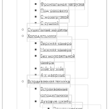
Фронтальная загрузка
Под раковину
С дозагрузкой
С сушкой
Сушильные машины
Холодильники
Верхняя камера
Нижняя камера
Без морозильной
камеры
Side by side
4-х дверные
Встраиваемая техника
Встраиваемые
холодильники
Духовые шкафы
Электрические