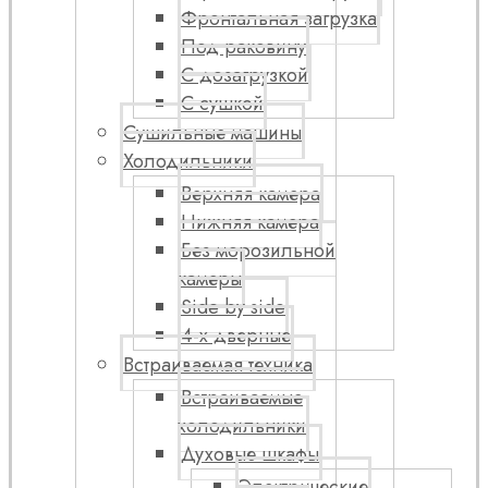
Фронтальная загрузка
Под раковину
С дозагрузкой
С сушкой
Сушильные машины
Холодильники
Верхняя камера
Нижняя камера
Без морозильной
камеры
Side by side
4-х дверные
Встраиваемая техника
Встраиваемые
холодильники
Духовые шкафы
Электрические