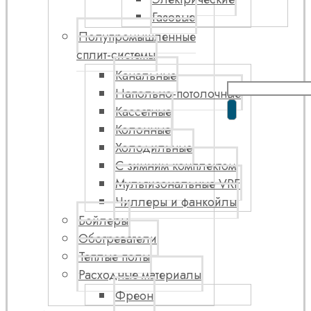
Газовые
Полупромышленные
сплит-системы
Канальные
Напольно-потолочные
Кассетные
Колонные
Холодильные
С зимним комплектом
Мультизональные VRF
Чиллеры и фанкойлы
Бойлеры
Обогреватели
Теплые полы
Расходные материалы
Фреон