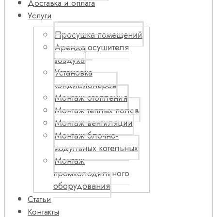
Доставка и оплата
Услуги
Просушка помещений
Аренда осушителя
воздуха
Установка
кондиционеров
Монтаж отопления
Монтаж теплых полов
Монтаж вентиляции
Монтаж блочно-
модульных котельных
Монтаж
промхолодильного
оборудования
Статьи
Контакты