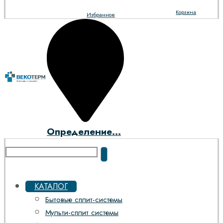
Корзина
Избранное
Определение...
КАТАЛОГ
Бытовые сплит-системы
Мульти-сплит системы