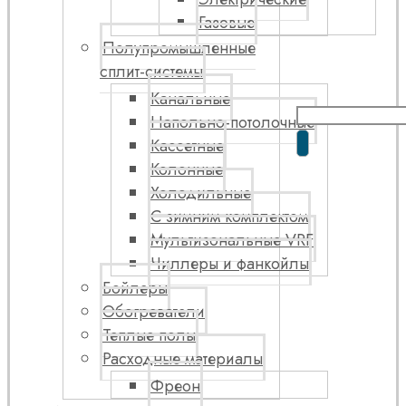
Газовые
Полупромышленные
сплит-системы
Канальные
Напольно-потолочные
Кассетные
Колонные
Холодильные
С зимним комплектом
Мультизональные VRF
Чиллеры и фанкойлы
Бойлеры
Обогреватели
Теплые полы
Расходные материалы
Фреон