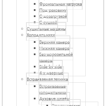
Фронтальная загрузка
Под раковину
С дозагрузкой
С сушкой
Сушильные машины
Холодильники
Верхняя камера
Нижняя камера
Без морозильной
камеры
Side by side
4-х дверные
Встраиваемая техника
Встраиваемые
холодильники
Духовые шкафы
Электрические