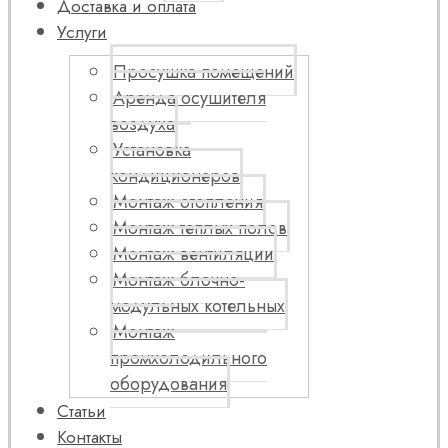
Доставка и оплата
Услуги
Просушка помещений
Аренда осушителя
воздуха
Установка
кондиционеров
Монтаж отопления
Монтаж теплых полов
Монтаж вентиляции
Монтаж блочно-
модульных котельных
Монтаж
промхолодильного
оборудования
Статьи
Контакты