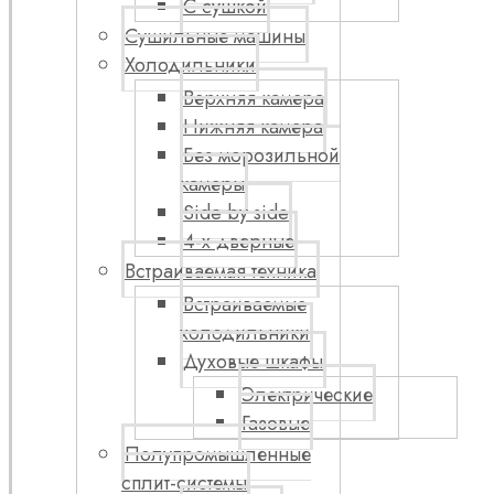
С сушкой
Сушильные машины
Холодильники
Верхняя камера
Нижняя камера
Без морозильной
камеры
Side by side
4-х дверные
Встраиваемая техника
Встраиваемые
холодильники
Духовые шкафы
Электрические
Газовые
Полупромышленные
сплит-системы