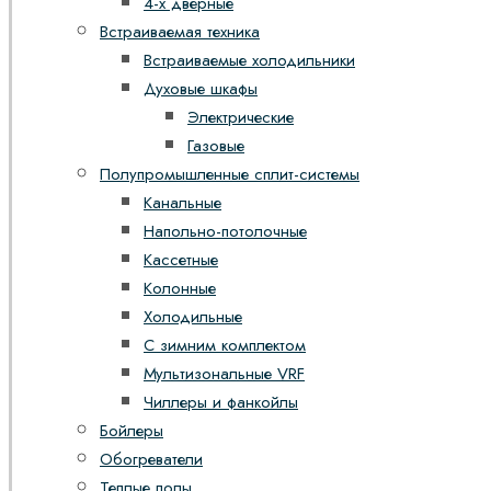
4-х дверные
Встраиваемая техника
Встраиваемые холодильники
Духовые шкафы
Электрические
Газовые
Полупромышленные сплит-системы
Канальные
Напольно-потолочные
Кассетные
Колонные
Холодильные
С зимним комплектом
Мультизональные VRF
Чиллеры и фанкойлы
Бойлеры
Обогреватели
Теплые полы