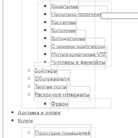
Канальные
Напольно-потолочные
Кассетные
Колонные
Холодильные
С зимним комплектом
Мультизональные VRF
Чиллеры и фанкойлы
Бойлеры
Обогреватели
Теплые полы
Расходные материалы
Фреон
Доставка и оплата
Услуги
Просушка помещений