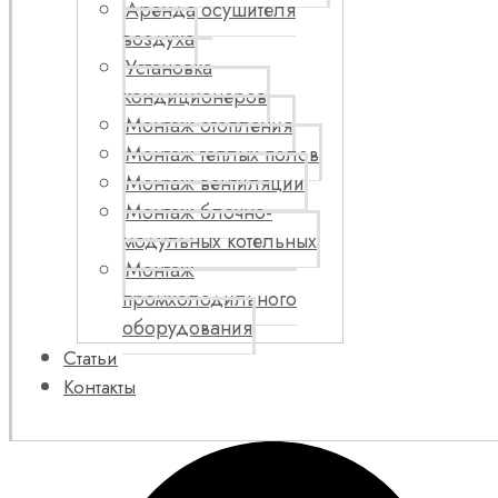
Аренда осушителя
воздуха
Установка
кондиционеров
Монтаж отопления
Монтаж теплых полов
Монтаж вентиляции
Монтаж блочно-
модульных котельных
Монтаж
промхолодильного
оборудования
Статьи
Контакты