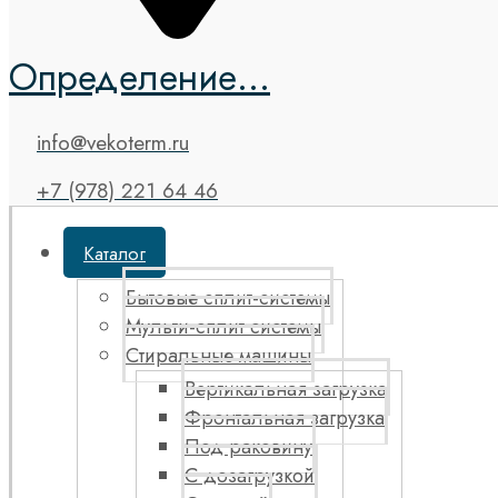
Определение...
info@vekoterm.ru
+7 (978) 221 64 46
Каталог
Бытовые сплит-системы
Мульти-сплит системы
Стиральные машины
Вертикальная загрузка
Фронтальная загрузка
Под раковину
С дозагрузкой