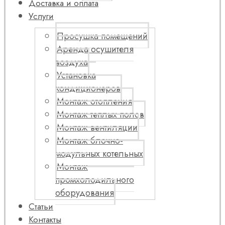
Доставка и оплата
Услуги
Просушка помещений
Аренда осушителя
воздуха
Установка
кондиционеров
Монтаж отопления
Монтаж теплых полов
Монтаж вентиляции
Монтаж блочно-
модульных котельных
Монтаж
промхолодильного
оборудования
Статьи
Контакты