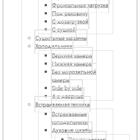
Фронтальная загрузка
Под раковину
С дозагрузкой
С сушкой
Сушильные машины
Холодильники
Верхняя камера
Нижняя камера
Без морозильной
камеры
Side by side
4-х дверные
Встраиваемая техника
Встраиваемые
холодильники
Духовые шкафы
Электрические