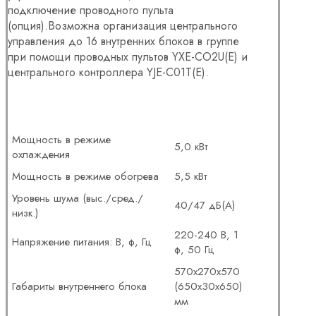
подключение проводного пульта
(опция).Возможна организация центрального
управления до 16 внутренних блоков в группе
при помощи проводных пультов YXE-CO2U(E) и
центрального контроллера YJE-C01T(E).
Мощность в режиме
5,0 кВт
охлаждения
Мощность в режиме обогрева
5,5 кВт
Уровень шума (выс./сред./
40/47 дБ(А)
низк.)
220-240 В, 1
Напряжение питания: В, ф, Гц
ф, 50 Гц
570x270x570
Габариты внутреннего блока
(650x30x650)
мм