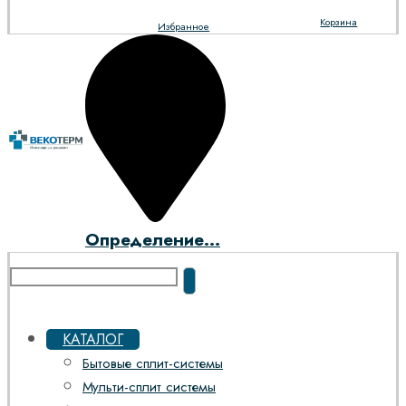
Корзина
Избранное
Определение...
КАТАЛОГ
Бытовые сплит-системы
Мульти-сплит системы