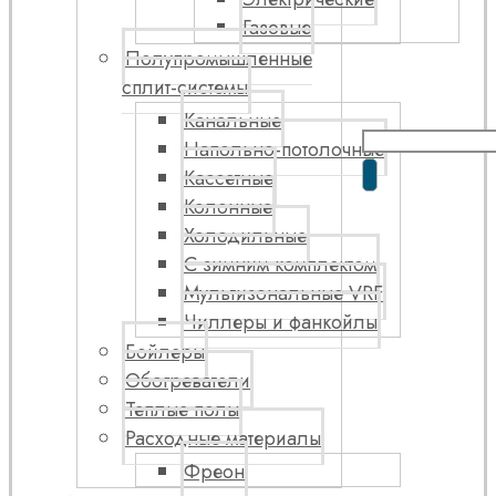
Газовые
Полупромышленные
сплит-системы
Канальные
Напольно-потолочные
Кассетные
Колонные
Холодильные
С зимним комплектом
Мультизональные VRF
Чиллеры и фанкойлы
Бойлеры
Обогреватели
Теплые полы
Расходные материалы
Фреон