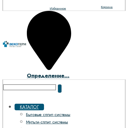
Корзина
Избранное
Определение...
КАТАЛОГ
Бытовые сплит-системы
Мульти-сплит системы