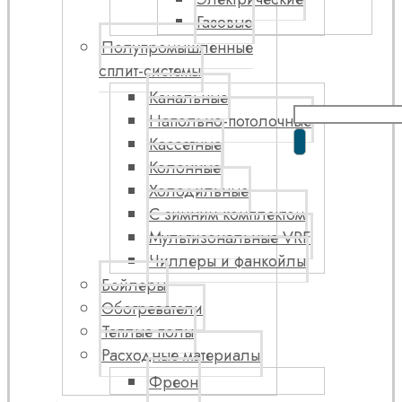
Газовые
Полупромышленные
сплит-системы
Канальные
Напольно-потолочные
Кассетные
Колонные
Холодильные
С зимним комплектом
Мультизональные VRF
Чиллеры и фанкойлы
Бойлеры
Обогреватели
Теплые полы
Расходные материалы
Фреон