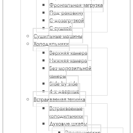
Фронтальная загрузка
Под раковину
С дозагрузкой
С сушкой
Сушильные машины
Холодильники
Верхняя камера
Нижняя камера
Без морозильной
камеры
Side by side
4-х дверные
Встраиваемая техника
Встраиваемые
холодильники
Духовые шкафы
Электрические