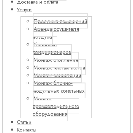
Доставка и оплата
Услуги
Просушка помещений
Аренда осушителя
воздуха
Установка
кондиционеров
Монтаж отопления
Монтаж теплых полов
Монтаж вентиляции
Монтаж блочно-
модульных котельных
Монтаж
промхолодильного
оборудования
Статьи
Контакты