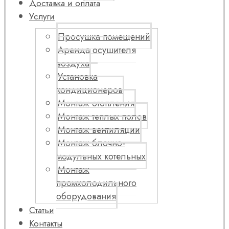
Доставка и оплата
Услуги
Просушка помещений
Аренда осушителя
воздуха
Установка
кондиционеров
Монтаж отопления
Монтаж теплых полов
Монтаж вентиляции
Монтаж блочно-
модульных котельных
Монтаж
промхолодильного
оборудования
Статьи
Контакты