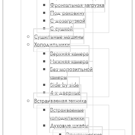
Фронтальная загрузка
Под раковину
С дозагрузкой
С сушкой
Сушильные машины
Холодильники
Верхняя камера
Нижняя камера
Без морозильной
камеры
Side by side
4-х дверные
Встраиваемая техника
Встраиваемые
холодильники
Духовые шкафы
Электрические