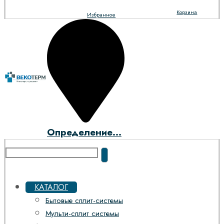
Корзина
Избранное
Определение...
КАТАЛОГ
Бытовые сплит-системы
Мульти-сплит системы