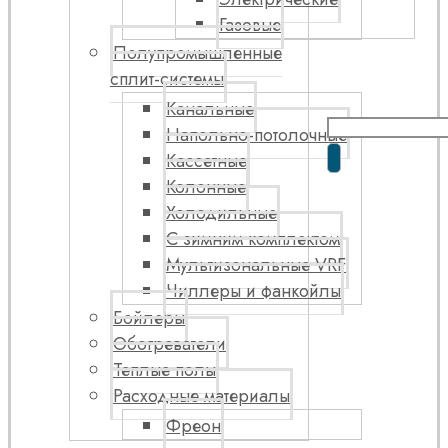
Газовые
Полупромышленные
сплит-системы
Канальные
Напольно-потолочные
Кассетные
Колонные
Холодильные
С зимним комплектом
Мультизональные VRF
Чиллеры и фанкойлы
Бойлеры
Обогреватели
Теплые полы
Расходные материалы
Фреон