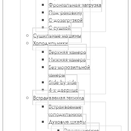
Фронтальная загрузка
Под раковину
С дозагрузкой
С сушкой
Сушильные машины
Холодильники
Верхняя камера
Нижняя камера
Без морозильной
камеры
Side by side
4-х дверные
Встраиваемая техника
Встраиваемые
холодильники
Духовые шкафы
Электрические