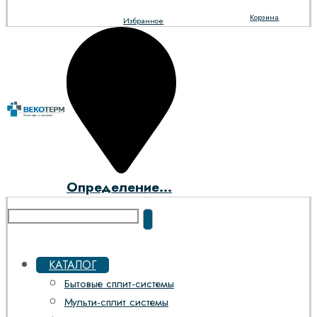
Корзина
Избранное
Определение...
КАТАЛОГ
Бытовые сплит-системы
Мульти-сплит системы