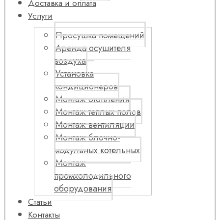
Доставка и оплата
Услуги
Просушка помещений
Аренда осушителя
воздуха
Установка
кондиционеров
Монтаж отопления
Монтаж теплых полов
Монтаж вентиляции
Монтаж блочно-
модульных котельных
Монтаж
промхолодильного
оборудования
Статьи
Контакты