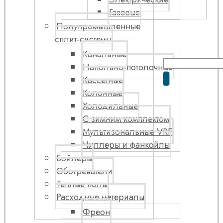
Газовые
Полупромышленные
сплит-системы
Канальные
Напольно-потолочные
Кассетные
Колонные
Холодильные
С зимним комплектом
Мультизональные VRF
Чиллеры и фанкойлы
Бойлеры
Обогреватели
Теплые полы
Расходные материалы
Фреон