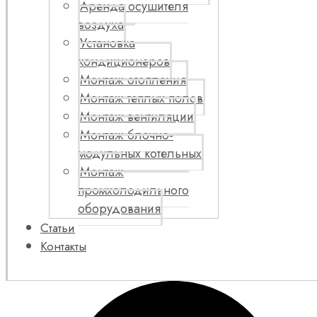
Аренда осушителя
воздуха
Установка
кондиционеров
Монтаж отопления
Монтаж теплых полов
Монтаж вентиляции
Монтаж блочно-
модульных котельных
Монтаж
промхолодильного
оборудования
Статьи
Контакты