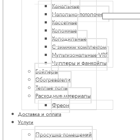
Канальные
Напольно-потолочные
Кассетные
Колонные
Холодильные
С зимним комплектом
Мультизональные VRF
Чиллеры и фанкойлы
Бойлеры
Обогреватели
Теплые полы
Расходные материалы
Фреон
Доставка и оплата
Услуги
Просушка помещений