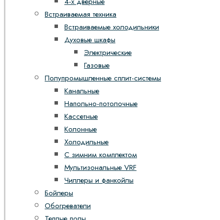
4-х дверные
Встраиваемая техника
Встраиваемые холодильники
Духовые шкафы
Электрические
Газовые
Полупромышленные сплит-системы
Канальные
Напольно-потолочные
Кассетные
Колонные
Холодильные
С зимним комплектом
Мультизональные VRF
Чиллеры и фанкойлы
Бойлеры
Обогреватели
Теплые полы