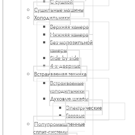
С сушкой
Сушильные машины
Холодильники
Верхняя камера
Нижняя камера
Без морозильной
камеры
Side by side
4-х дверные
Встраиваемая техника
Встраиваемые
холодильники
Духовые шкафы
Электрические
Газовые
Полупромышленные
сплит-системы