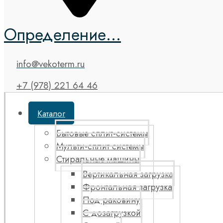
Определение...
info@vekoterm.ru
+7 (978) 221 64 46
Каталог
Бытовые сплит-системы
Мульти-сплит системы
Стиральные машины
Вертикальная загрузка
Фронтальная загрузка
Под раковину
С дозагрузкой