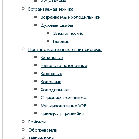
4-х дверные
Встраиваемая техника
Встраиваемые холодильники
Духовые шкафы
Электрические
Газовые
Полупромышленные сплит-системы
Канальные
Напольно-потолочные
Кассетные
Колонные
Холодильные
С зимним комплектом
Мультизональные VRF
Чиллеры и фанкойлы
Бойлеры
Обогреватели
Теплые полы