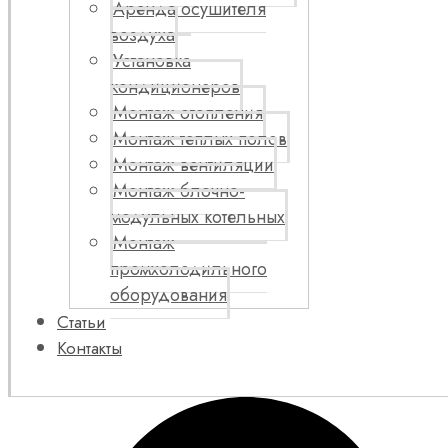
Аренда осушителя
воздуха
Установка
кондиционеров
Монтаж отопления
Монтаж теплых полов
Монтаж вентиляции
Монтаж блочно-
модульных котельных
Монтаж
промхолодильного
оборудования
Статьи
Контакты