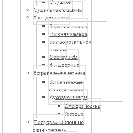
С сушкой
Сушильные машины
Холодильники
Верхняя камера
Нижняя камера
Без морозильной
камеры
Side by side
4-х дверные
Встраиваемая техника
Встраиваемые
холодильники
Духовые шкафы
Электрические
Газовые
Полупромышленные
сплит-системы