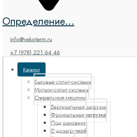
Определение...
info@vekoterm.ru
+7 (978) 221 64 46
Каталог
Бытовые сплит-системы
Мульти-сплит системы
Стиральные машины
Вертикальная загрузка
Фронтальная загрузка
Под раковину
С дозагрузкой