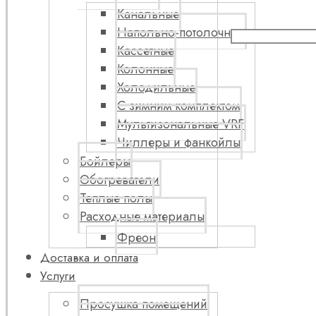
Канальные
Напольно-потолочные
Кассетные
Колонные
Холодильные
С зимним комплектом
Мультизональные VRF
Чиллеры и фанкойлы
Бойлеры
Обогреватели
Теплые полы
Расходные материалы
Фреон
Доставка и оплата
Услуги
Просушка помещений