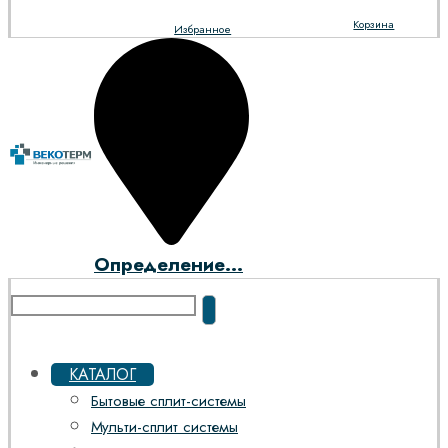
Корзина
Избранное
Определение...
КАТАЛОГ
Бытовые сплит-системы
Мульти-сплит системы