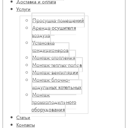
Доставка и оплата
Услуги
Просушка помещений
Аренда осушителя
воздуха
Установка
кондиционеров
Монтаж отопления
Монтаж теплых полов
Монтаж вентиляции
Монтаж блочно-
модульных котельных
Монтаж
промхолодильного
оборудования
Статьи
Контакты