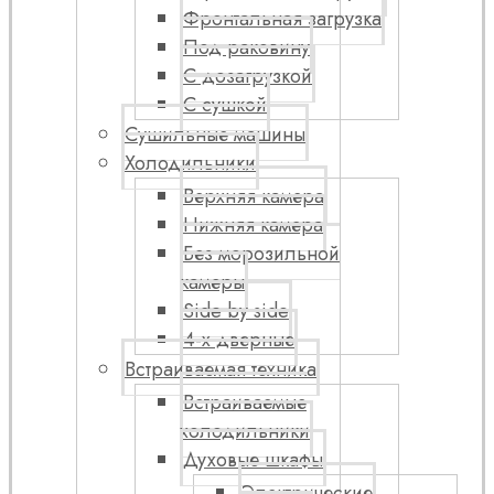
Фронтальная загрузка
Под раковину
С дозагрузкой
С сушкой
Сушильные машины
Холодильники
Верхняя камера
Нижняя камера
Без морозильной
камеры
Side by side
4-х дверные
Встраиваемая техника
Встраиваемые
холодильники
Духовые шкафы
Электрические