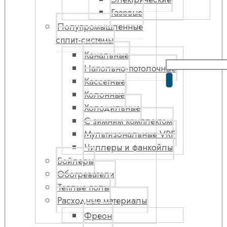
Газовые
Полупромышленные
сплит-системы
Канальные
Напольно-потолочные
Кассетные
Колонные
Холодильные
С зимним комплектом
Мультизональные VRF
Чиллеры и фанкойлы
Бойлеры
Обогреватели
Теплые полы
Расходные материалы
Фреон