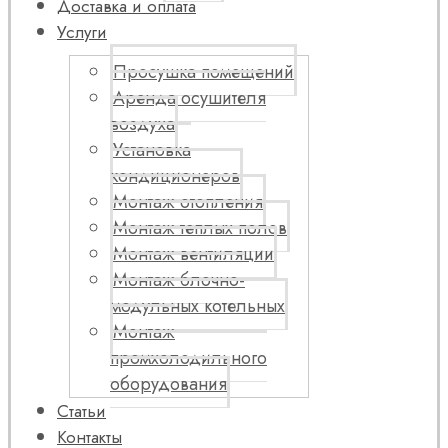
Доставка и оплата
Услуги
Просушка помещений
Аренда осушителя
воздуха
Установка
кондиционеров
Монтаж отопления
Монтаж теплых полов
Монтаж вентиляции
Монтаж блочно-
модульных котельных
Монтаж
промхолодильного
оборудования
Статьи
Контакты