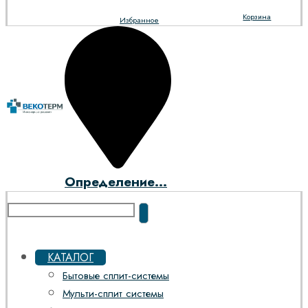
Корзина
Избранное
Определение...
КАТАЛОГ
Бытовые сплит-системы
Мульти-сплит системы