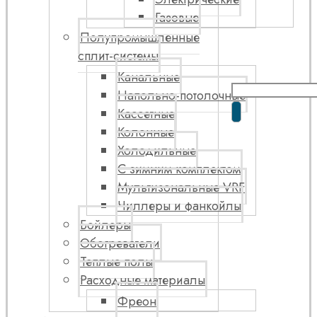
Газовые
Полупромышленные
сплит-системы
Канальные
Напольно-потолочные
Кассетные
Колонные
Холодильные
С зимним комплектом
Мультизональные VRF
Чиллеры и фанкойлы
Бойлеры
Обогреватели
Теплые полы
Расходные материалы
Фреон