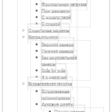
Фронтальная загрузка
Под раковину
С дозагрузкой
С сушкой
Сушильные машины
Холодильники
Верхняя камера
Нижняя камера
Без морозильной
камеры
Side by side
4-х дверные
Встраиваемая техника
Встраиваемые
холодильники
Духовые шкафы
Электрические