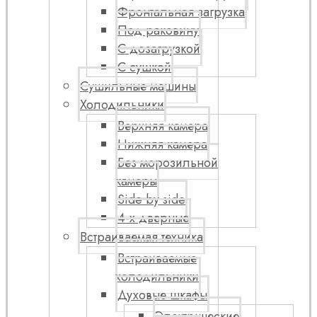
Фронтальная загрузка
Под раковину
С дозагрузкой
С сушкой
Сушильные машины
Холодильники
Верхняя камера
Нижняя камера
Без морозильной
камеры
Side by side
4-х дверные
Встраиваемая техника
Встраиваемые
холодильники
Духовые шкафы
Электрические