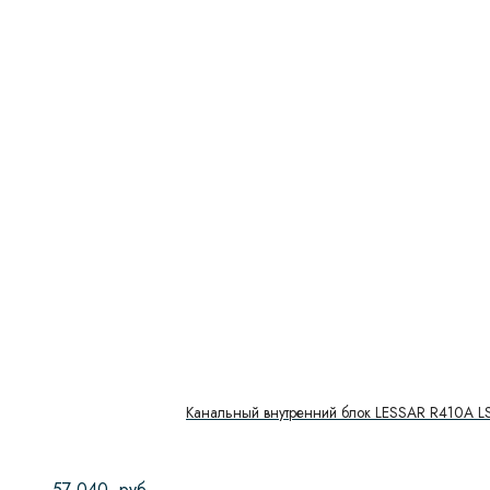
Канальный внутренний блок LESSAR R410A 
57 040
руб