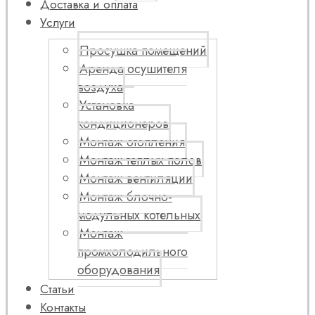
Доставка и оплата
Услуги
Просушка помещений
Аренда осушителя
воздуха
Установка
кондиционеров
Монтаж отопления
Монтаж теплых полов
Монтаж вентиляции
Монтаж блочно-
модульных котельных
Монтаж
промхолодильного
оборудования
Статьи
Контакты