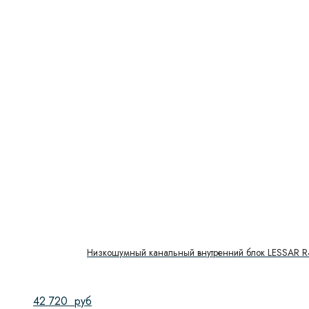
07 тип - 20 м²
(1)
09 тип - 25 м²
(1)
12 тип - 35 м²
(2)
18 тип - 55 м²
(1)
24 тип - 70 м²
(4)
28 тип - 90 м²
(2)
36 тип - 110 м²
(2)
48 тип - 140 м²
(3)
60 тип - 185 м²
(1)
84 тип - 250 м²
(1)
96 тип - 280 м²
(4)
Инвертор/не инвертор
Низкошумный канальный внутренний блок LESSAR
Инвертор
(22)
42 720
руб