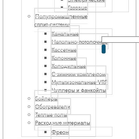
Газовые
Полупромышленные
сплит-системы
Канальные
Напольно-потолочные
Кассетные
Колонные
Холодильные
С зимним комплектом
Мультизональные VRF
Чиллеры и фанкойлы
Бойлеры
Обогреватели
Теплые полы
Расходные материалы
Фреон