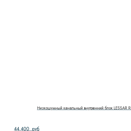
Максимальная загрузка
Обьем духового шкафа, л
Обработка паром
Очистка духовки
Система NO FROST
Скорость вращения
Тип направляющих
Тип управления
Управление
Низкошумный канальный внутренний блок LESSAR
Показать
44 400
руб