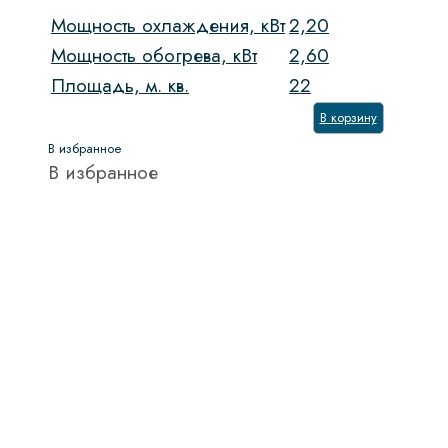
Число компрессоров
Мощность охлаждения, кВт
2,20
Давление
Мощность обогрева, кВт
2,60
Площадь, м. кв.
22
Дисплей
В корзину
Доводчик двери
В избранное
В избранное
Функция СВЧ
Глубина сушильной камеры
Гриль
Количество функций
Количество камер
Количество стекол дверцы