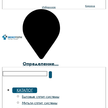
Корзина
Избранное
Определение...
КАТАЛОГ
Бытовые сплит-системы
Мульти-сплит системы