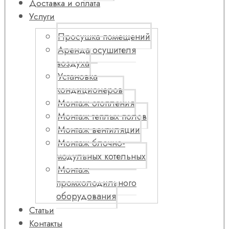
Доставка и оплата
Услуги
Просушка помещений
Аренда осушителя
воздуха
Установка
кондиционеров
Монтаж отопления
Монтаж теплых полов
Монтаж вентиляции
Монтаж блочно-
модульных котельных
Монтаж
промхолодильного
оборудования
Статьи
Контакты