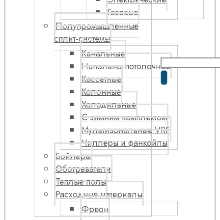
Газовые
Полупромышленные
сплит-системы
Канальные
Напольно-потолочные
Кассетные
Колонные
Холодильные
С зимним комплектом
Мультизональные VRF
Чиллеры и фанкойлы
Бойлеры
Обогреватели
Теплые полы
Расходные материалы
Фреон