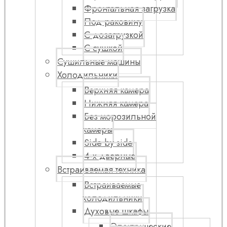
Фронтальная загрузка
Под раковину
С дозагрузкой
С сушкой
Сушильные машины
Холодильники
Верхняя камера
Нижняя камера
Без морозильной
камеры
Side by side
4-х дверные
Встраиваемая техника
Встраиваемые
холодильники
Духовые шкафы
Электрические