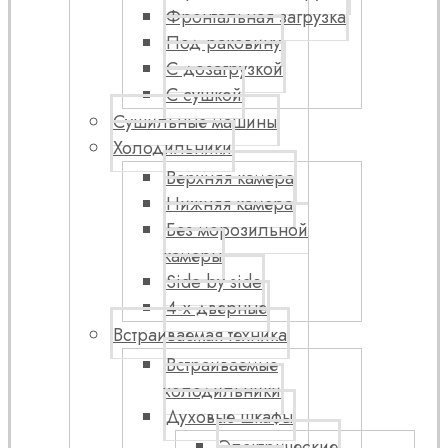
Фронтальная загрузка
Под раковину
С дозагрузкой
С сушкой
Сушильные машины
Холодильники
Верхняя камера
Нижняя камера
Без морозильной
камеры
Side by side
4-х дверные
Встраиваемая техника
Встраиваемые
холодильники
Духовые шкафы
Электрические