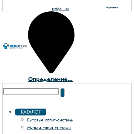
Корзина
Избранное
Определение...
КАТАЛОГ
Бытовые сплит-системы
Мульти-сплит системы