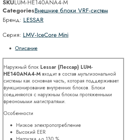
SKU
LUM-HE140ANA4-M
Categories
Внешние блоки VRF-систем
Бренд:
LESSAR
Серия:
LMV-IceCore Mini
Описание
Наружный блок
Lessar (Лессар) LUM-
HE1
4
0ANA
4
-M
входит в состав мультизональной
системы как основная часть, которая поддерживает
функционирование внутренних блоков. Блоки
соединяются с наружным блоком протяженными
фреономыми магистралями.
Особенности
Низкое электропотребление
Высокий EER
Нагрузка до 130 %