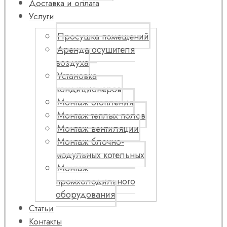
Доставка и оплата
Услуги
Просушка помещений
Аренда осушителя
воздуха
Установка
кондиционеров
Монтаж отопления
Монтаж теплых полов
Монтаж вентиляции
Монтаж блочно-
модульных котельных
Монтаж
промхолодильного
оборудования
Статьи
Контакты