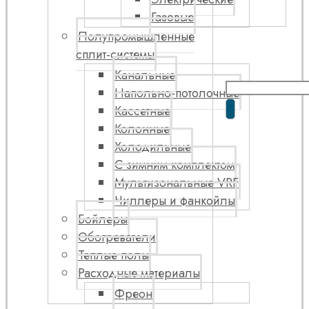
Газовые
Полупромышленные
сплит-системы
Канальные
Напольно-потолочные
Кассетные
Колонные
Холодильные
С зимним комплектом
Мультизональные VRF
Чиллеры и фанкойлы
Бойлеры
Обогреватели
Теплые полы
Расходные материалы
Фреон